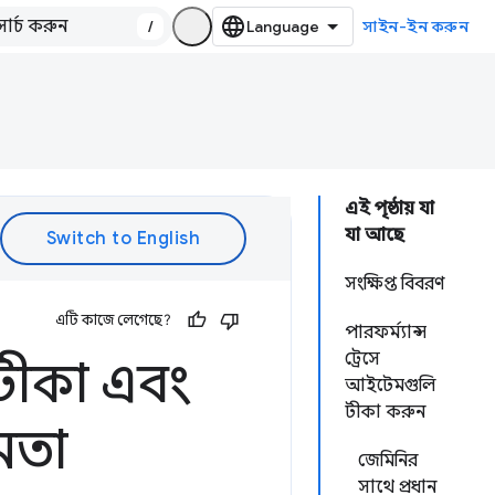
/
সাইন-ইন করুন
এই পৃষ্ঠায় যা
যা আছে
সংক্ষিপ্ত বিবরণ
এটি কাজে লেগেছে?
পারফর্ম্যান্স
ট্রেসে
টীকা এবং
আইটেমগুলি
টীকা করুন
মতা
জেমিনির
সাথে প্রধান