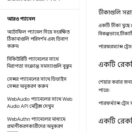
টীকাগুলি সরা
আরও প্যানেল
একটি টীকা মুছে 
অটোফিল প্যানেল দিয়ে সংরক্ষিত
বিকল্পভাবে, টীকা
ঠিকানাগুলি পরিদর্শন এবং ডিবাগ
করুন৷
পারফরম্যান্স ট্র
সিকিউরিটি প্যানেলের সাথে
একটি রেকর্
নিরাপত্তা সংক্রান্ত সমস্যাগুলি বুঝুন
সেন্সর প্যানেলের সাথে ডিভাইস
শেয়ার করার জন্য
সেন্সর অনুকরণ করুন
পারে।
Web
Audio প্যানেলের সাথে Web
পারফর্ম্যান্স ট্র
Audio API মেট্রিক্স দেখুন
Web
Authn প্যানেলের মাধ্যমে
একটি রেকর
প্রমাণীকরণকারীদের অনুকরণ