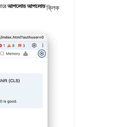
ক্লিক
বারে
আপলোড আপলোড