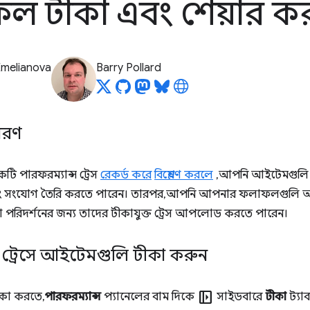
ল টীকা এবং শেয়ার ক
Emelianova
Barry Pollard
িবরণ
ি পারফরম্যান্স ট্রেস
রেকর্ড করে
বিশ্লেষণ করলে
, আপনি আইটেমগুলি (
ং সংযোগ তৈরি করতে পারেন। তারপর, আপনি আপনার ফলাফলগুলি আপ
 পরিদর্শনের জন্য তাদের টীকাযুক্ত ট্রেস আপলোড করতে পারেন।
্স ট্রেসে আইটেমগুলি টীকা করুন
left_panel_open
ীকা করতে,
পারফরম্যান্স
প্যানেলের বাম দিকে
সাইডবারে
টীকা
ট্যা