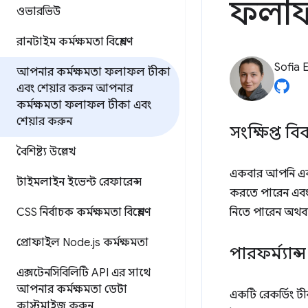
ফলাফ
ওভারভিউ
রানটাইম কর্মক্ষমতা বিশ্লেষণ
Sofia 
আপনার কর্মক্ষমতা ফলাফল টীকা
এবং শেয়ার করুন
আপনার
কর্মক্ষমতা ফলাফল টীকা এবং
শেয়ার করুন
সংক্ষিপ্ত ব
বৈশিষ্ট্য উল্লেখ
একবার আপনি একট
টাইমলাইন ইভেন্ট রেফারেন্স
করতে পারেন এব
CSS নির্বাচক কর্মক্ষমতা বিশ্লেষণ
নিতে পারেন অথবা
প্রোফাইল Node
.
js কর্মক্ষমতা
পারফর্ম্যান
এক্সটেনসিবিলিটি API এর সাথে
আপনার কর্মক্ষমতা ডেটা
একটি রেকর্ডিং ট
কাস্টমাইজ করুন