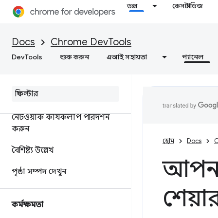
ডক্স
কেস স্টাডিজ
জাভাস্ক্রিপ্ট ডিবাগিং রেফারেন্স
Docs
Chrome DevTools
ডিবাগ সি/সি++ ওয়েব অ্যাসেম্বলি
DevTools
শুরু করুন
এআই সহায়তা
প্যানেল
নেটওয়ার্ক
ওভারভিউ
নেটওয়ার্ক কার্যকলাপ পরিদর্শন
করুন
হোম
Docs
C
বৈশিষ্ট্য উল্লেখ
আপনা
পৃষ্ঠা সম্পদ দেখুন
শেয়া
কর্মক্ষমতা