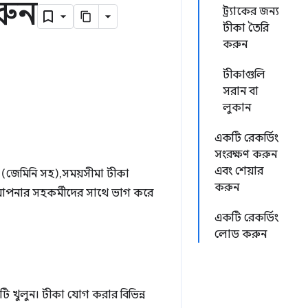
রুন
ট্র্যাকের জন্য
টীকা তৈরি
করুন
টীকাগুলি
সরান বা
লুকান
একটি রেকর্ডিং
সংরক্ষণ করুন
এবং শেয়ার
জেমিনি সহ), সময়সীমা টীকা
করুন
নার সহকর্মীদের সাথে ভাগ করে
একটি রেকর্ডিং
লোড করুন
বটি খুলুন। টীকা যোগ করার বিভিন্ন