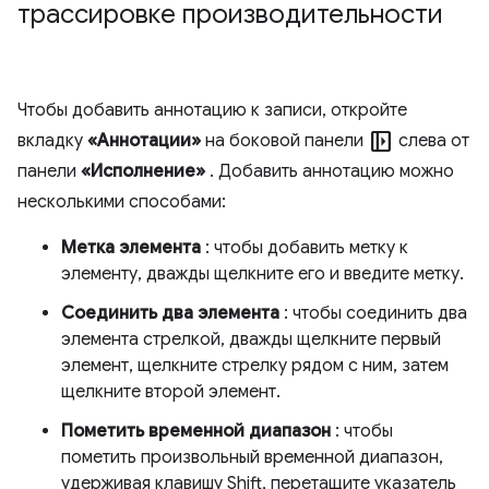
трассировке производительности
Чтобы добавить аннотацию к записи, откройте
left_panel_open
вкладку
«Аннотации»
на боковой панели
слева от
панели
«Исполнение»
. Добавить аннотацию можно
несколькими способами:
Метка элемента
: чтобы добавить метку к
элементу, дважды щелкните его и введите метку.
Соединить два элемента
: чтобы соединить два
элемента стрелкой, дважды щелкните первый
элемент, щелкните стрелку рядом с ним, затем
щелкните второй элемент.
Пометить временной диапазон
: чтобы
пометить произвольный временной диапазон,
удерживая клавишу Shift, перетащите указатель