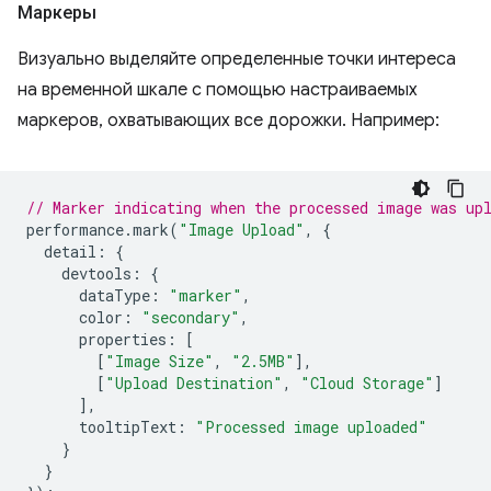
Маркеры
Визуально выделяйте определенные точки интереса
на временной шкале с помощью настраиваемых
маркеров, охватывающих все дорожки. Например:
// Marker indicating when the processed image was up
performance
.
mark
(
"Image Upload"
,
{
detail
:
{
devtools
:
{
dataType
:
"marker"
,
color
:
"secondary"
,
properties
:
[
[
"Image Size"
,
"2.5MB"
],
[
"Upload Destination"
,
"Cloud Storage"
]
],
tooltipText
:
"Processed image uploaded"
}
}