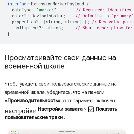
interface
ExtensionMarkerPayload
{
dataType
:
"marker"
;
// Required: Identifies 
color
?:
DevToolsColor
;
// Defaults to "primary"
properties
?:
[
string
,
string
][];
// Key-value pair
tooltipText
?:
string
;
// Short description for
}
Просматривайте свои данные на
временной шкале
Чтобы увидеть свои пользовательские данные на
временной шкале, убедитесь, что на панели
«Производительность»
этот параметр включен:
настройки
check_box
Настройки захвата
>
Показать
пользовательские треки
.