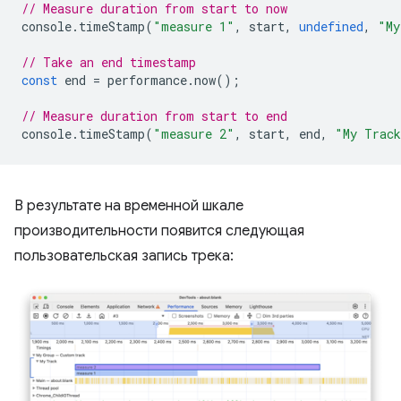
// Measure duration from start to now
console
.
timeStamp
(
"measure 1"
,
start
,
undefined
,
"My
// Take an end timestamp
const
end
=
performance
.
now
();
// Measure duration from start to end
console
.
timeStamp
(
"measure 2"
,
start
,
end
,
"My Trac
В результате на временной шкале
производительности появится следующая
пользовательская запись трека: