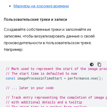
Маркеры на дорожке времени
Пользовательские треки и записи
Создавайте собственные треки и заполняйте их
записями, чтобы визуализировать данные о своей
производительности в пользовательском треке.
Например:
// Mark used to represent the start of the image pro
// The start time is defaulted to now
const
imageProcessinTimeStart
=
performance
.
now
();
// ... later in your code
// Track entry representing the completion of image 
// with additional details and a tooltip
// The start time is a marker from earlier