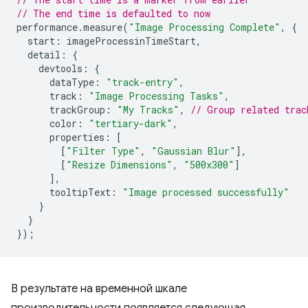
// The end time is defaulted to now
performance
.
measure
(
"Image Processing Complete"
,
{
start
:
imageProcessinTimeStart
,
detail
:
{
devtools
:
{
dataType
:
"track-entry"
,
track
:
"Image Processing Tasks"
,
trackGroup
:
"My Tracks"
,
// Group related trac
color
:
"tertiary-dark"
,
properties
:
[
[
"Filter Type"
,
"Gaussian Blur"
],
[
"Resize Dimensions"
,
"500x300"
]
],
tooltipText
:
"Image processed successfully"
}
}
});
В результате на временной шкале
производительности появляется следующая