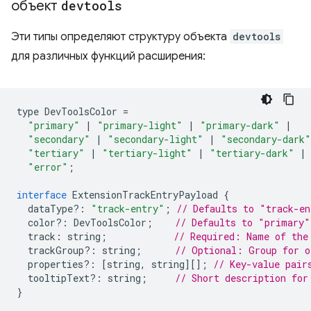
объект
devtools
Эти типы определяют структуру объекта
devtools
для различных функций расширения:
type
DevToolsColor
=
"primary"
|
"primary-light"
|
"primary-dark"
|
"secondary"
|
"secondary-light"
|
"secondary-dark"
"tertiary"
|
"tertiary-light"
|
"tertiary-dark"
|
"error"
;
interface
ExtensionTrackEntryPayload
{
dataType
?:
"track-entry"
;
// Defaults to "track-en
color
?:
DevToolsColor
;
// Defaults to "primary"
track
:
string
;
// Required: Name of the
trackGroup
?:
string
;
// Optional: Group for o
properties
?:
[
string
,
string
][];
// Key-value pair
tooltipText
?:
string
;
// Short description for
}