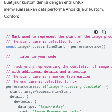
Buat jalur kustom dan isi dengan entri untuk
memvisualisasikan data performa Anda di jalur kustom.
Contoh:
// Mark used to represent the start of the image pro
// The start time is defaulted to now
const
imageProcessinTimeStart
=
performance
.
now
();
// ... later in your code
// Track entry representing the completion of image 
// with additional details and a tooltip
// The start time is a marker from earlier
// The end time is defaulted to now
performance
.
measure
(
"Image Processing Complete"
,
{
start
:
imageProcessinTimeStart
,
detail
:
{
devtools
:
{
dataType
:
"track-entry"
,
track
:
"Image Processing Tasks"
,