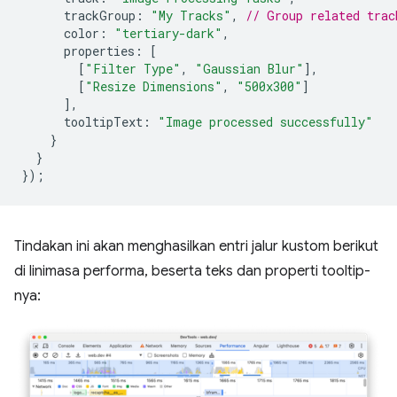
trackGroup
:
"My Tracks"
,
// Group related trac
color
:
"tertiary-dark"
,
properties
:
[
[
"Filter Type"
,
"Gaussian Blur"
],
[
"Resize Dimensions"
,
"500x300"
]
],
tooltipText
:
"Image processed successfully"
}
}
});
Tindakan ini akan menghasilkan entri jalur kustom berikut
di linimasa performa, beserta teks dan properti tooltip-
nya: