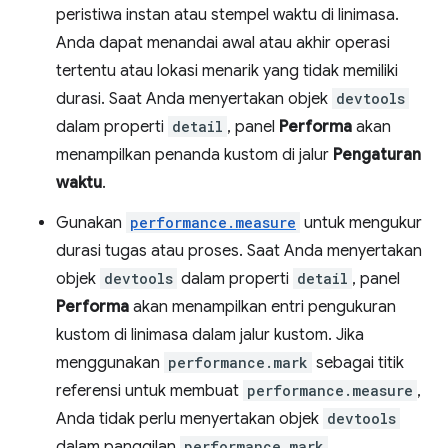
peristiwa instan atau stempel waktu di linimasa.
Anda dapat menandai awal atau akhir operasi
tertentu atau lokasi menarik yang tidak memiliki
durasi. Saat Anda menyertakan objek
devtools
dalam properti
detail
, panel
Performa
akan
menampilkan penanda kustom di jalur
Pengaturan
waktu
.
Gunakan
performance.measure
untuk mengukur
durasi tugas atau proses. Saat Anda menyertakan
objek
devtools
dalam properti
detail
, panel
Performa
akan menampilkan entri pengukuran
kustom di linimasa dalam jalur kustom. Jika
menggunakan
performance.mark
sebagai titik
referensi untuk membuat
performance.measure
,
Anda tidak perlu menyertakan objek
devtools
dalam panggilan
performance.mark
.