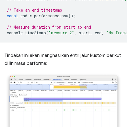
// Take an end timestamp
const
end
=
performance
.
now
();
// Measure duration from start to end
console
.
timeStamp
(
"measure 2"
,
start
,
end
,
"My Trac
Tindakan ini akan menghasilkan entri jalur kustom berikut
di linimasa performa: