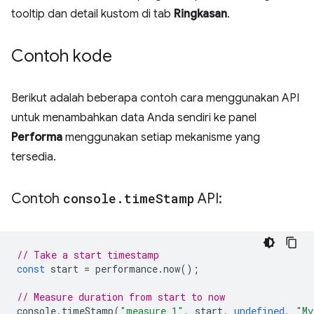
tooltip dan detail kustom di tab
Ringkasan
.
Contoh kode
Berikut adalah beberapa contoh cara menggunakan API
untuk menambahkan data Anda sendiri ke panel
Performa
menggunakan setiap mekanisme yang
tersedia.
Contoh
console
.
time
Stamp
API:
// Take a start timestamp
const
start
=
performance
.
now
();
// Measure duration from start to now
console
.
timeStamp
(
"measure 1"
,
start
,
undefined
,
"My