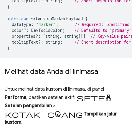
tooltipText
?:
string
;
// Short description for
}
interface
ExtensionMarkerPayload
{
dataType
:
"marker"
;
// Required: Identifies 
color
?:
DevToolsColor
;
// Defaults to "primary"
properties
?:
[
string
,
string
][];
// Key-value pair
tooltipText
?:
string
;
// Short description for
}
Melihat data Anda di linimasa
Untuk melihat data kustom di linimasa, di panel
setelan
Performa
, pastikan setelan aktif:
Setelan pengambilan
>
kotak centang
Tampilkan jalur
kustom
.