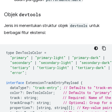
Objek
devtools
Jenis ini menentukan struktur objek
devtools
untuk
berbagai fitur ekstensi:
type
DevToolsColor
=
"primary"
|
"primary-light"
|
"primary-dark"
|
"secondary"
|
"secondary-light"
|
"secondary-dark"
"tertiary"
|
"tertiary-light"
|
"tertiary-dark"
|
"error"
;
interface
ExtensionTrackEntryPayload
{
dataType
?:
"track-entry"
;
// Defaults to "track-en
color
?:
DevToolsColor
;
// Defaults to "primary"
track
:
string
;
// Required: Name of the
trackGroup
?:
string
;
// Optional: Group for o
properties
?:
[
string
,
string
][];
// Key-value pair