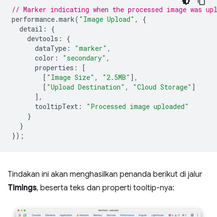
// Marker indicating when the processed image was up
performance
.
mark
(
"Image Upload"
,
{
detail
:
{
devtools
:
{
dataType
:
"marker"
,
color
:
"secondary"
,
properties
:
[
[
"Image Size"
,
"2.5MB"
],
[
"Upload Destination"
,
"Cloud Storage"
]
],
tooltipText
:
"Processed image uploaded"
}
}
});
Tindakan ini akan menghasilkan penanda berikut di jalur
Timings
, beserta teks dan properti tooltip-nya: