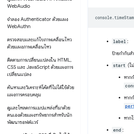
Web
Audio
console
.
timeStam
จำลอง Authenticator ด้วยแผง
Web
Authn
ตรวจสอบและแก้ไขภาพเคลื่อนไหว
label
:
ด้วยแผงภาพเคลื่อนไหว
ป้ายกำกับส
ติดตามการเปลี่ยนแปลงใน HTML
,
start
(ไม่
CSS และ Java
Script ด้วยแผงการ
เปลี่ยนแปลง
หากกํ
con
ค้นหาและวิเคราะห์โค้ดที่ไม่ได้ใช้ด้วย
แผงการครอบคลุม
หากกํ
per
ดูและโหลดการแมปแหล่งที่มาด้วย
ตนเองด้วยแผงทรัพยากรสำหรับนัก
หากไม
พัฒนาซอฟต์แวร์
end
: