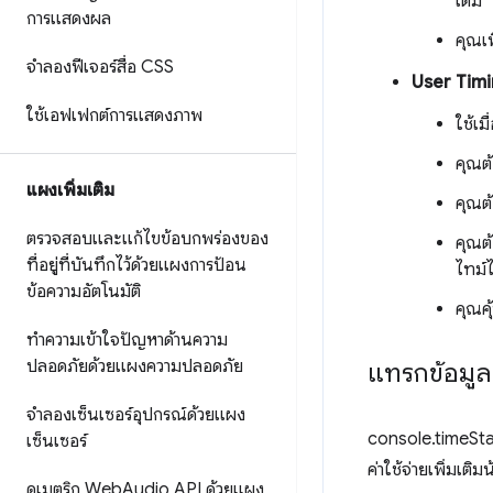
เติม
การแสดงผล
คุณเ
จำลองฟีเจอร์สื่อ CSS
User Timi
ใช้เอฟเฟกต์การแสดงภาพ
ใช้เม
คุณต้
แผงเพิ่มเติม
คุณต้
ตรวจสอบและแก้ไขข้อบกพร่องของ
คุณต้
ที่อยู่ที่บันทึกไว้ด้วยแผงการป้อน
ไทม์ไ
ข้อความอัตโนมัติ
คุณคุ
ทำความเข้าใจปัญหาด้านความ
ปลอดภัยด้วยแผงความปลอดภัย
แทรกข้อมูล
จำลองเซ็นเซอร์อุปกรณ์ด้วยแผง
console.timeSta
เซ็นเซอร์
ค่าใช้จ่ายเพิ่มเติ
ดูเมตริก Web
Audio API ด้วยแผง