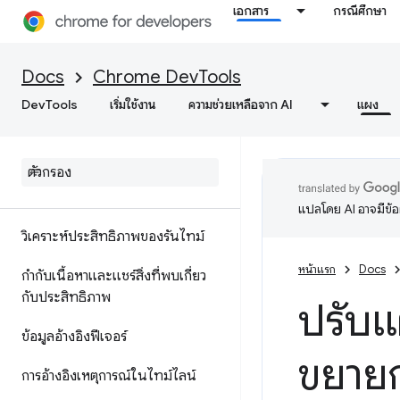
เอกสาร
กรณีศึกษา
ตรวจสอบกิจกรรมเครือข่าย
ข้อมูลอ้างอิงฟีเจอร์
Docs
Chrome DevTools
ดูทรัพยากรของหน้า
DevTools
เริ่มใช้งาน
ความช่วยเหลือจาก AI
แผง
ประสิทธิภาพ
ภาพรวม
แปลโดย AI อาจมีข้
วิเคราะห์ประสิทธิภาพของรันไทม์
หน้าแรก
Docs
กำกับเนื้อหาและแชร์สิ่งที่พบเกี่ยว
กับประสิทธิภาพ
ปรับแ
ข้อมูลอ้างอิงฟีเจอร์
ขยายก
การอ้างอิงเหตุการณ์ในไทม์ไลน์