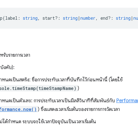
p
(
label
:
string
,
start?
:
string
|
number
,
end?
:
string
|
n
ำหรับรายการเวลา
บังคับ):
าหนดเป็นสตริง: ชื่อการประทับเวลาที่บันทึกไว้ก่อนหน้านี้ (โดยใช้
sole.timeStamp(timeStampName)
)
าหนดเป็นตัวเลข: การประทับเวลาเป็นมิลลิวินาทีที่สัมพันธ์กับ
Performa
formance.now()
) ซึ่งแสดงเวลาเริ่มต้นของรายการการวัดเวลา
่ได้กําหนด ระบบจะใช้เวลาปัจจุบันเป็นเวลาเริ่มต้น