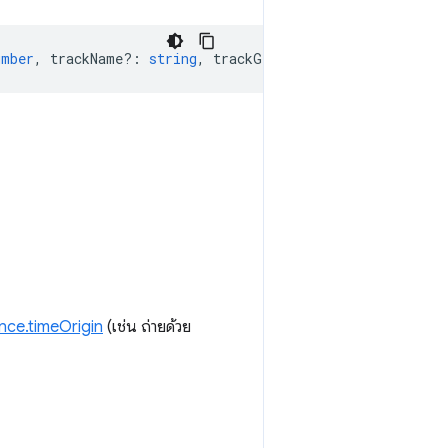
umber
,
trackName?
:
string
,
trackGroup?
:
string
,
color?
:
nce.timeOrigin
(เช่น ถ่ายด้วย