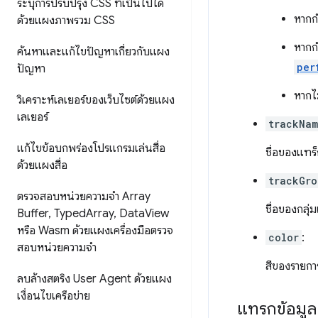
ระบุการปรับปรุง CSS ที่เป็นไปได้
หากกํ
ด้วยแผงภาพรวม CSS
หากกํ
ค้นหาและแก้ไขปัญหาเกี่ยวกับแผง
per
ปัญหา
หากไม
วิเคราะห์เลเยอร์ของเว็บไซต์ด้วยแผง
เลเยอร์
trackNa
แก้ไขข้อบกพร่องโปรแกรมเล่นสื่อ
ชื่อของแทร
ด้วยแผงสื่อ
trackGro
ตรวจสอบหน่วยความจำ Array
ชื่อของกลุ่
Buffer
,
Typed
Array
,
Data
View
หรือ Wasm ด้วยแผงเครื่องมือตรวจ
color
:
สอบหน่วยความจำ
สีของรายกา
ลบล้างสตริง User Agent ด้วยแผง
เงื่อนไขเครือข่าย
แทรกข้อมูล