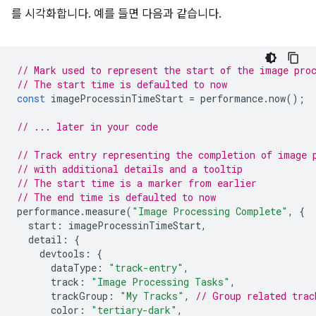
를 시각화합니다. 예를 들면 다음과 같습니다.
// Mark used to represent the start of the image pro
// The start time is defaulted to now
const
imageProcessinTimeStart
=
performance
.
now
();
// ... later in your code
// Track entry representing the completion of image 
// with additional details and a tooltip
// The start time is a marker from earlier
// The end time is defaulted to now
performance
.
measure
(
"Image Processing Complete"
,
{
start
:
imageProcessinTimeStart
,
detail
:
{
devtools
:
{
dataType
:
"track-entry"
,
track
:
"Image Processing Tasks"
,
trackGroup
:
"My Tracks"
,
// Group related trac
color
:
"tertiary-dark"
,