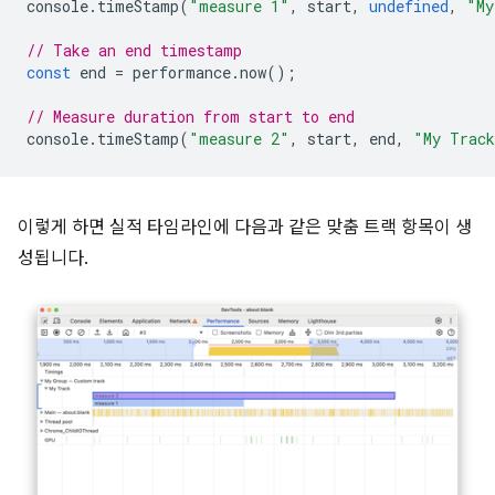
console
.
timeStamp
(
"measure 1"
,
start
,
undefined
,
"My
// Take an end timestamp
const
end
=
performance
.
now
();
// Measure duration from start to end
console
.
timeStamp
(
"measure 2"
,
start
,
end
,
"My Trac
이렇게 하면 실적 타임라인에 다음과 같은 맞춤 트랙 항목이 생
성됩니다.