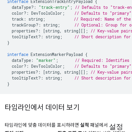
interface
ExtensionTrackEntryPayload
{
dataType
?:
"track-entry"
;
// Defaults to "track-en
color
?:
DevToolsColor
;
// Defaults to "primary"
track
:
string
;
// Required: Name of the
trackGroup
?:
string
;
// Optional: Group for o
properties
?:
[
string
,
string
][];
// Key-value pair
tooltipText
?:
string
;
// Short description for
}
interface
ExtensionMarkerPayload
{
dataType
:
"marker"
;
// Required: Identifies 
color
?:
DevToolsColor
;
// Defaults to "primary"
properties
?:
[
string
,
string
][];
// Key-value pair
tooltipText
?:
string
;
// Short description for
}
타임라인에서 데이터 보기
설정
타임라인에 맞춤 데이터를 표시하려면
실적
패널에서