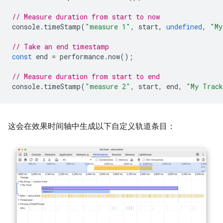
// Measure duration from start to now
console
.
timeStamp
(
"measure 1"
,
start
,
undefined
,
"My
// Take an end timestamp
const
end
=
performance
.
now
();
// Measure duration from start to end
console
.
timeStamp
(
"measure 2"
,
start
,
end
,
"My Trac
这会在效果时间轴中生成以下自定义轨道条目：