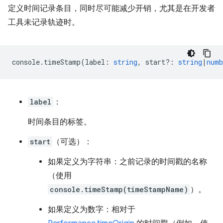
定义时间记录条目，同时尽可能减少开销，尤其是在开发者
工具未记录轨迹时。
console
.
timeStamp
(
label
:
string
,
start?
:
string
|
numb
label
：
时间条目的标签。
start
（可选）：
如果定义为字符串：之前记录的时间戳的名称
（使用
console.timeStamp(timeStampName)
）。
如果定义为数字：相对于