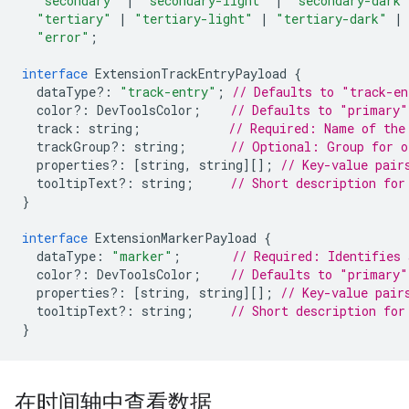
"secondary"
|
"secondary-light"
|
"secondary-dark"
"tertiary"
|
"tertiary-light"
|
"tertiary-dark"
|
"error"
;
interface
ExtensionTrackEntryPayload
{
dataType
?:
"track-entry"
;
// Defaults to "track-en
color
?:
DevToolsColor
;
// Defaults to "primary"
track
:
string
;
// Required: Name of the
trackGroup
?:
string
;
// Optional: Group for o
properties
?:
[
string
,
string
][];
// Key-value pair
tooltipText
?:
string
;
// Short description for
}
interface
ExtensionMarkerPayload
{
dataType
:
"marker"
;
// Required: Identifies 
color
?:
DevToolsColor
;
// Defaults to "primary"
properties
?:
[
string
,
string
][];
// Key-value pair
tooltipText
?:
string
;
// Short description for
}
在时间轴中查看数据