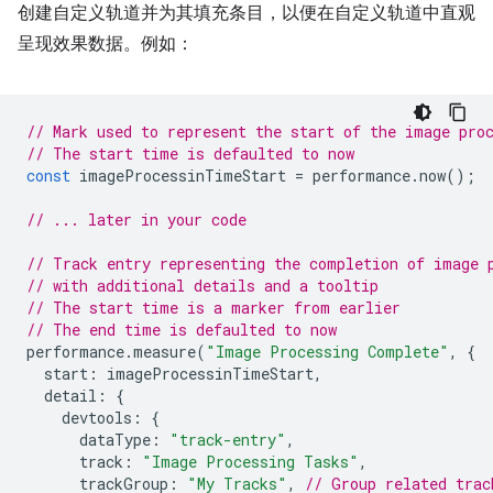
创建自定义轨道并为其填充条目，以便在自定义轨道中直观
呈现效果数据。例如：
// Mark used to represent the start of the image pro
// The start time is defaulted to now
const
imageProcessinTimeStart
=
performance
.
now
();
// ... later in your code
// Track entry representing the completion of image 
// with additional details and a tooltip
// The start time is a marker from earlier
// The end time is defaulted to now
performance
.
measure
(
"Image Processing Complete"
,
{
start
:
imageProcessinTimeStart
,
detail
:
{
devtools
:
{
dataType
:
"track-entry"
,
track
:
"Image Processing Tasks"
,
trackGroup
:
"My Tracks"
,
// Group related trac