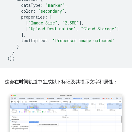
dataType
:
"marker"
,
color
:
"secondary"
,
properties
:
[
[
"Image Size"
,
"2.5MB"
],
[
"Upload Destination"
,
"Cloud Storage"
]
],
tooltipText
:
"Processed image uploaded"
}
}
});
这会在
时间
轨道中生成以下标记及其提示文字和属性：