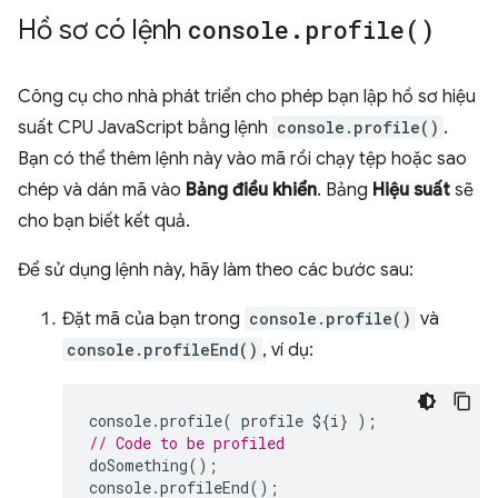
Hồ sơ có lệnh
console
.
profile(
)
Công cụ cho nhà phát triển cho phép bạn lập hồ sơ hiệu
suất CPU JavaScript bằng lệnh
console.profile()
.
Bạn có thể thêm lệnh này vào mã rồi chạy tệp hoặc sao
chép và dán mã vào
Bảng điều khiển
. Bảng
Hiệu suất
sẽ
cho bạn biết kết quả.
Để sử dụng lệnh này, hãy làm theo các bước sau:
Đặt mã của bạn trong
console.profile()
và
console.profileEnd()
, ví dụ:
console
.
profile
(
profile
$
{
i
}
);
// Code to be profiled
doSomething
();
console
.
profileEnd
();