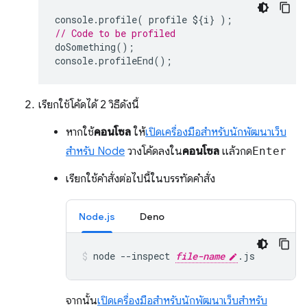
console
.
profile
(
profile
$
{
i
}
);
// Code to be profiled
doSomething
();
console
.
profileEnd
();
เรียกใช้โค้ดได้ 2 วิธีดังนี้
หากใช้
คอนโซล
ให้
เปิดเครื่องมือสำหรับนักพัฒนาเว็บ
สำหรับ Node
วางโค้ดลงใน
คอนโซล
แล้วกด
Enter
เรียกใช้คำสั่งต่อไปนี้ในบรรทัดคำสั่ง
Node.js
Deno
node
--inspect
file-name
.js
จากนั้น
เปิดเครื่องมือสำหรับนักพัฒนาเว็บสำหรับ