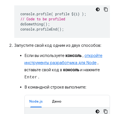
console
.
profile
(
profile
$
{
i
}
);
// Code to be profiled
doSomething
();
console
.
profileEnd
();
Запустите свой код одним из двух способов:
Если вы используете
консоль
,
откройте
инструменты разработчика для Node
,
вставьте свой код в
консоль
и нажмите
Enter
.
В командной строке выполните:
Node.js
Дено