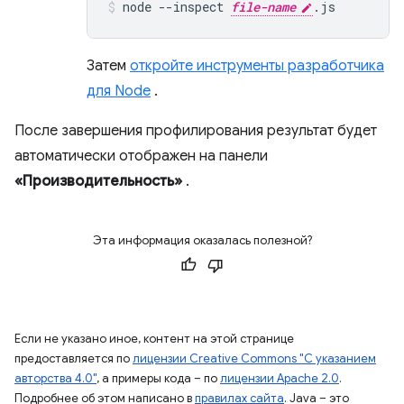
node
--inspect
file-name
.js
Затем
откройте инструменты разработчика
для Node
.
После завершения профилирования результат будет
автоматически отображен на панели
«Производительность»
.
Эта информация оказалась полезной?
Если не указано иное, контент на этой странице
предоставляется по
лицензии Creative Commons "С указанием
авторства 4.0"
, а примеры кода – по
лицензии Apache 2.0
.
Подробнее об этом написано в
правилах сайта
. Java – это