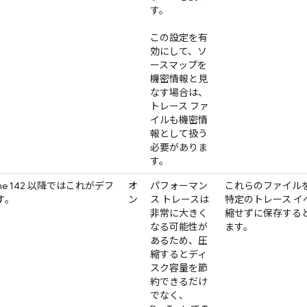
す。
この設定を有
効にして、ソ
ースマップを
機密情報と見
なす場合は、
トレース ファ
イルも機密情
報として扱う
必要がありま
す。
ome 142 以降ではこれがデフ
オ
パフォーマン
これらのファイル
す。
ン
ス トレースは
特定のトレース イ
非常に大きく
縮せずに保存する
なる可能性が
ます。
あるため、圧
縮するとディ
スク容量を節
約できるだけ
でなく、