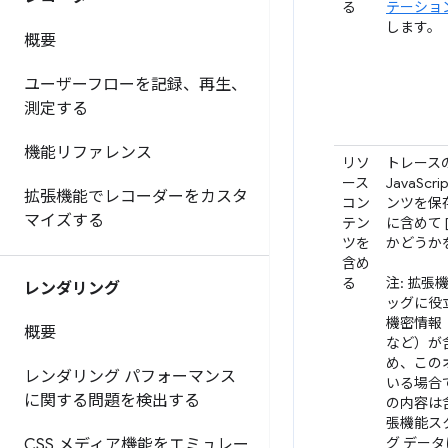
る
テーショ
します。
概要
ユーザーフローを記録、再生、
測定する
機能リファレンス
リソ
トレース
ース
JavaSc
拡張機能でレコーダーをカスタ
コン
ンツを保
マイズする
テン
に含めて 
ツを
かどうか
含め
る
注: 拡
レンダリング
ッグに役
機密情報
概要
など）が
め、この
レンダリング パフォーマンス
いる場合
に関する問題を検出する
の内容は
張機能ス
グ デー
CSS メディア機能をエミュレー