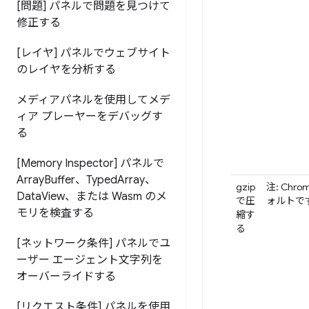
[問題] パネルで問題を見つけて
修正する
[レイヤ] パネルでウェブサイト
のレイヤを分析する
メディアパネルを使用してメデ
ィア プレーヤーをデバッグす
る
[Memory Inspector] パネルで
Array
Buffer、Typed
Array、
gzip
注: Chr
Data
View、または Wasm のメ
で圧
ォルトで
モリを検査する
縮す
る
[ネットワーク条件] パネルでユ
ーザー エージェント文字列を
オーバーライドする
[リクエスト条件] パネルを使用