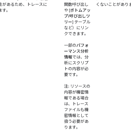
性があるため、トレースに
関数呼び出し
くないことがあり
ます。
や [
ボトムアッ
プ/呼び出しツ
リー
] テーブル
など）にリン
クできます。
一部の
パフォ
ーマンス分析
情報
では、分
析にスクリプ
トの内容が必
要です。
注: リソースの
内容が機密情
報である場合
は、トレース
ファイルも機
密情報として
扱う必要があ
ります。