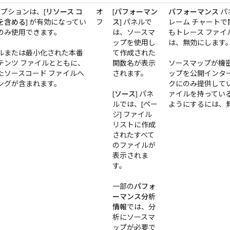
オプションは、[
リソース コ
オ
[
パフォーマン
パフォーマンス
パ
を含める
] が有効になってい
フ
ス
] パネルで
レーム チャート
のみ使用できます。
は、ソースマ
もトレース ファ
ップを使用し
は、無効にします
ルまたは最小化された本番
て作成された
テンツ ファイルとともに、
関数名が表示
ソースマップが機
たソースコード ファイルへ
されます。
ップを公開インタ
ングが含まれます。
クにのみ提供して
[
ソース
] パネ
ァイルを持ってい
ルでは、[ペー
ようにするには、
ジ] ファイル
リストに作成
されたすべて
のファイルが
表示されま
す。
一部の
パフォ
ーマンス分析
情報
では、分
析にソースマ
ップが必要で