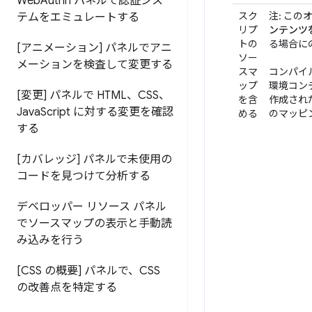
Web
Authn パネルで認証シス
スク
注: この
テムをエミュレートする
リプ
ンテンツ
トの
る場合に
[アニメーション] パネルでアニ
ソー
メーションを検査して変更する
スマ
コンパイ
ップ
環境コン
[変更] パネルで HTML、CSS、
を含
作成され
Java
Script に対する変更を確認
める
のマッピ
する
[カバレッジ] パネルで未使用の
コードを見つけて分析する
デベロッパー リソース パネル
でソースマップの表示と手動読
み込みを行う
[CSS の概要] パネルで、CSS
の改善点を特定する