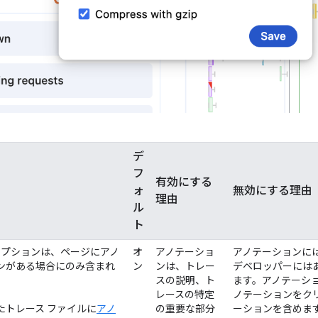
デ
フ
有効にする
ォ
無効にする理由
理由
ル
ト
のオプションは、ページにアノ
オ
アノテーショ
アノテーションに
ンがある場合にのみ含まれ
ン
ンは、トレー
デベロッパーには
スの説明、ト
ます。アノテーシ
レースの特定
ノテーションをク
たトレース ファイルに
アノ
の重要な部分
ーションを含めま