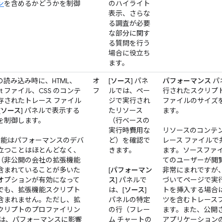
ン
を含めるかどうかを制御
のハイライト
表示、さらな
る調査が必要
な部分に関す
る質問を行う
場合に役立ち
ます。
の読み込み時に、HTML、
オ
[
ソース
] パネ
パフォーマンス
パ
ript ファイル、CSS のコンテ
フ
ルでは、ペー
行されたスクリプ
存されたトレース ファイル
ジで実行され
ファイルのサイズ
[
ソース
] パネルで表示する
たリソース
ます。
を制御します。
（行ベースの
実行時費用な
リソースのコンテ
張機能はパフォーマンスのデバ
ど）を確認で
レース ファイル
立つことはほとんどなく、
きます。
ます。ソースファ
（非公開の会社の拡張機能
てのユーザーが閲
含まれていることが多いた
[
パフォーマン
非常にまれですが
オプションが有効になって
ス
] パネルで
づいてページで実行され
でも、拡張機能スクリプト
は、[
ソース
]
トを挿入する場合
含まれません。ただし、拡
パネルの特定
ツを含むトレース
クリプトのプロファイリン
の行（フレー
ます。また、公開
タは、パフォーマンスに影響
ム チャートの
アプリケーション