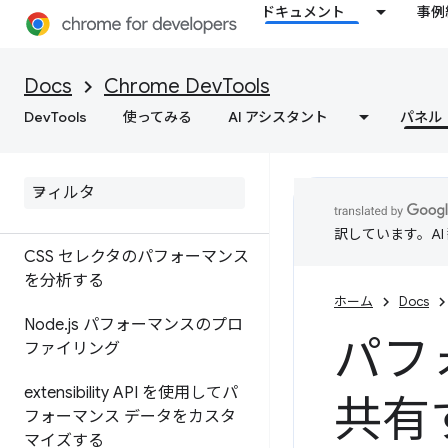
分析する
ドキュメント
事例
パフォーマンスに関する検出結
果にアノテーションを付け、共
Docs
Chrome DevTools
有する
DevTools
使ってみる
AI アシスタント
パネル
機能リファレンス
タイムライン イベントのリフ
ァレンス
訳しています。A
CSS セレクタのパフォーマンス
を分析する
ホーム
Docs
Node
.
js パフォーマンスのプロ
パフ
ファイリング
extensibility API を使用してパ
共有
フォーマンス データをカスタ
マイズする