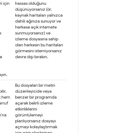
ri için
hassas olduğunu
düşünüyorsanız (ör.
kaynak haritaları yalnızca
dahili ağınıza sunuyor ve
herkese açık internete
e
sunmuyorsanız) ve
izleme dosyasına sahip
olan herkesin bu haritaları
görmesini istemiyorsanız
da
devre dışı bırakın.
yın.
Bu dosyaları bir metin
lir.
düzenleyicide veya
ak hem
benzer bir programda
arruf
açarak belirli izleme
etkinliklerini
ı'na
görüntülemeyi
planlıyorsanız dosyayı
açmayı kolaylaştırmak
için gzip sıkıştırması