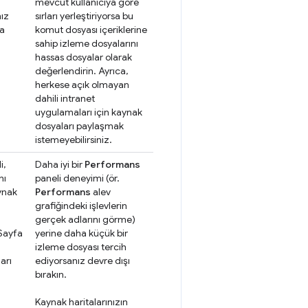
mevcut kullanıcıya göre
ız
sırları yerleştiriyorsa bu
da
komut dosyası içeriklerine
sahip izleme dosyalarını
hassas dosyalar olarak
değerlendirin. Ayrıca,
herkese açık olmayan
dahili intranet
uygulamaları için kaynak
dosyaları paylaşmak
istemeyebilirsiniz.
i,
Daha iyi bir
Performans
nı
paneli deneyimi (ör.
ynak
Performans
alev
.
grafiğindeki işlevlerin
gerçek adlarını görme)
 Sayfa
yerine daha küçük bir
izleme dosyası tercih
arı
ediyorsanız devre dışı
bırakın.
Kaynak haritalarınızın