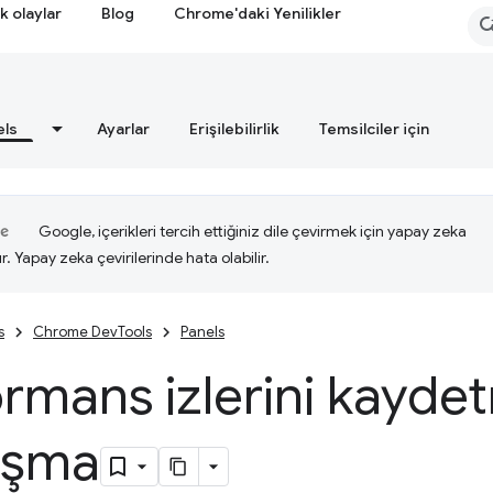
k olaylar
Blog
Chrome'daki Yenilikler
els
Ayarlar
Erişilebilirlik
Temsilciler için
Google, içerikleri tercih ettiğiniz dile çevirmek için yapay zeka
ır. Yapay zeka çevirilerinde hata olabilir.
s
Chrome DevTools
Panels
rmans izlerini kayde
aşma