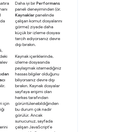
satıra
Daha iyi bir
Performans
manı
paneli deneyiminden (ör.
l
Kaynaklar
panelinde
ada
çalışan komut dosyalarını
görme) ziyade daha
küçük bir izleme dosyası
tercih ediyorsanız devre
dışı bırakın.
i,
deki
Kaynak içeriklerinde,
 alev
izleme dosyasında
paylaşmak istemediğiniz
ıdan
hassas bilgiler olduğunu
acı
biliyorsanız devre dışı
lir.
bırakın. Kaynak dosyalar
sayfaya erişimi olan
herkes tarafından
ri için
görüntülenebildiğinden
iği
bu durum çok nadir
görülür. Ancak
sunucunuz, sayfada
erini
çalışan JavaScript'e