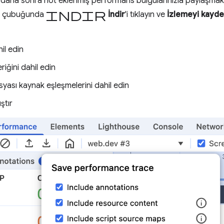
daha sonra not eklenmiş performans bulgularınızla paylaşmak
indir
em çubuğunda
İndir
'i tıklayın ve
İzlemeyi kayde
il edin
riğini dahil edin
ası kaynak eşleşmelerini dahil edin
ıştır