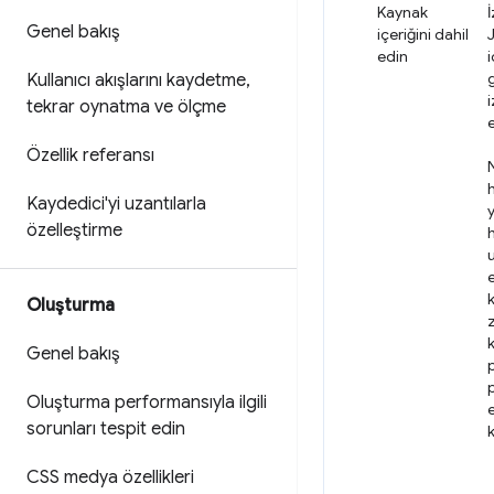
Kaynak
Genel bakış
içeriğini dahil
edin
i
Kullanıcı akışlarını kaydetme
,
tekrar oynatma ve ölçme
Özellik referansı
Kaydedici'yi uzantılarla
özelleştirme
h
e
k
Oluşturma
Genel bakış
p
Oluşturma performansıyla ilgili
sorunları tespit edin
k
CSS medya özellikleri