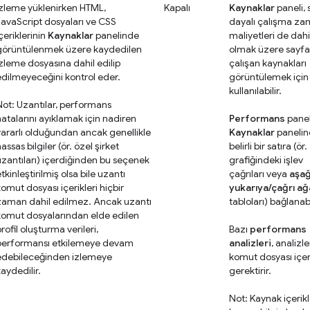
İzleme yüklenirken HTML,
Kapalı
Kaynaklar
paneli, 
JavaScript dosyaları ve CSS
dayalı çalışma za
çeriklerinin
Kaynaklar
panelinde
maliyetleri de dahi
görüntülenmek üzere kaydedilen
olmak üzere sayf
izleme dosyasına dahil edilip
çalışan kaynakları
edilmeyeceğini kontrol eder.
görüntülemek için
kullanılabilir.
Not: Uzantılar, performans
hatalarını ayıklamak için nadiren
Performans
panel
yararlı olduğundan ancak genellikle
Kaynaklar
panelin
assas bilgiler (ör. özel şirket
belirli bir satıra (ör.
uzantıları) içerdiğinden bu seçenek
grafiğindeki işlev
tkinleştirilmiş olsa bile uzantı
çağrıları veya
aşağ
omut dosyası içerikleri hiçbir
yukarıya/çağrı ağ
zaman dahil edilmez. Ancak uzantı
tabloları) bağlanabi
komut dosyalarından elde edilen
rofil oluşturma verileri,
Bazı
performans
performansı etkilemeye devam
analizleri
, analizle
edebileceğinden izlemeye
komut dosyası içer
aydedilir.
gerektirir.
Not: Kaynak içerikl