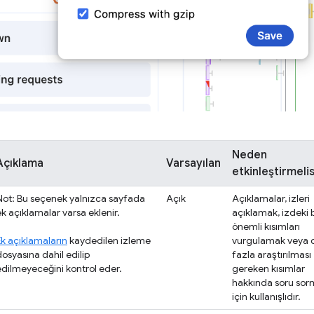
Neden
Açıklama
Varsayılan
etkinleştirmelis
Not: Bu seçenek yalnızca sayfada
Açık
Açıklamalar, izleri
ek açıklamalar varsa eklenir.
açıklamak, izdeki be
önemli kısımları
Ek açıklamaların
kaydedilen izleme
vurgulamak veya 
dosyasına dahil edilip
fazla araştırılması
edilmeyeceğini kontrol eder.
gereken kısımlar
hakkında soru so
için kullanışlıdır.