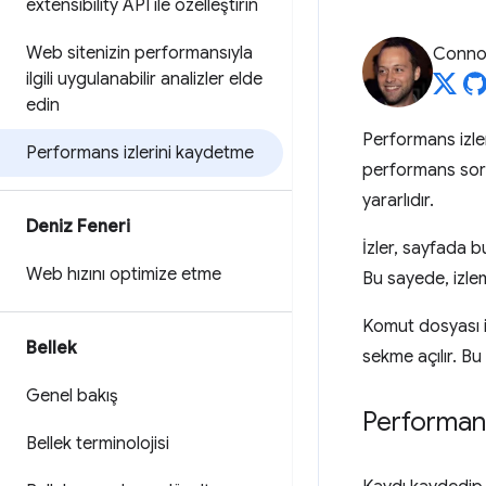
extensibility API ile özelleştirin
Web sitenizin performansıyla
Connor
ilgili uygulanabilir analizler elde
edin
Performans izle
Performans izlerini kaydetme
performans sorun
yararlıdır.
Deniz Feneri
İzler, sayfada b
Web hızını optimize etme
Bu sayede, izlem
Komut dosyası iç
Bellek
sekme açılır. 
Genel bakış
Performans
Bellek terminolojisi