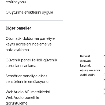
emülasyonu
Oluşturma efektlerini uygula
Diğer paneller
Otomatik doldurma paneliyle
kayıtlı adresleri inceleme ve
hata ayıklama
Komut
Güvenlik paneli ile ilgili güvenlik
dosyası
kaynak
e
sorunlarını anlama
eşleşmelerini
dahil edin
Sensörler paneliyle cihaz
sensörlerinin emülasyonu
Web
Audio API metriklerini
i
Web
Audio paneli ile
görüntüleme