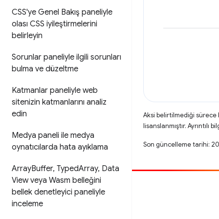
CSS'ye Genel Bakış paneliyle
olası CSS iyileştirmelerini
belirleyin
Sorunlar paneliyle ilgili sorunları
bulma ve düzeltme
Katmanlar paneliyle web
sitenizin katmanlarını analiz
edin
Aksi belirtilmediği sürece
lisanslanmıştır. Ayrıntılı bil
Medya paneli ile medya
Son güncelleme tarihi: 
oynatıcılarda hata ayıklama
Array
Buffer
,
Typed
Array
,
Data
View veya Wasm belleğini
Katkıda bulun
bellek denetleyici paneliyle
inceleme
Hata bildirin