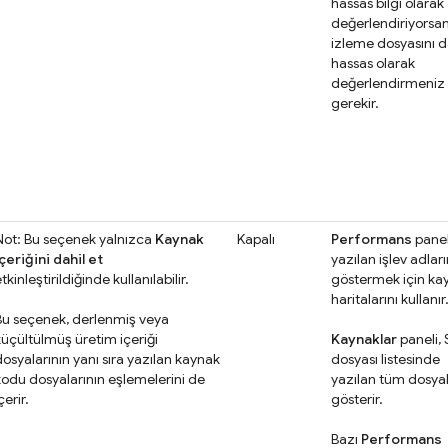
hassas bilgi olarak
değerlendiriyorsan
izleme dosyasını 
hassas olarak
değerlendirmeniz
gerekir.
Not: Bu seçenek yalnızca
Kaynak
Kapalı
Performans
panel
içeriğini dahil et
yazılan işlev adları
tkinleştirildiğinde kullanılabilir.
göstermek için ka
haritalarını kullanır
Bu seçenek, derlenmiş veya
küçültülmüş üretim içeriği
Kaynaklar
paneli,
dosyalarının yanı sıra yazılan kaynak
dosyası listesinde
kodu dosyalarının eşlemelerini de
yazılan tüm dosyal
çerir.
gösterir.
Bazı
Performans