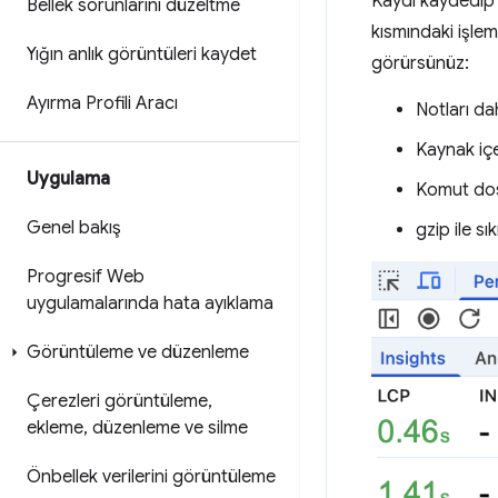
Kaydı kaydedip 
Bellek sorunlarını düzeltme
kısmındaki işl
Yığın anlık görüntüleri kaydet
görürsünüz:
Ayırma Profili Aracı
Notları dah
Kaynak içe
Uygulama
Komut dosy
Genel bakış
gzip ile sık
Progresif Web
uygulamalarında hata ayıklama
Görüntüleme ve düzenleme
Çerezleri görüntüleme
,
ekleme
,
düzenleme ve silme
Önbellek verilerini görüntüleme