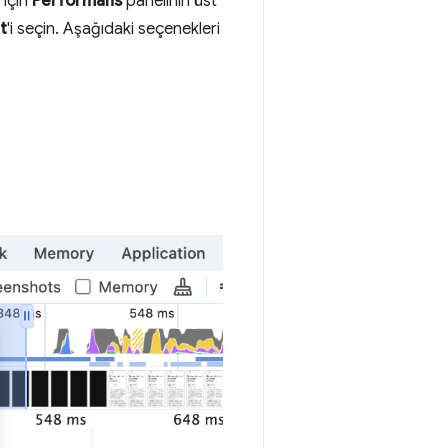
 için
Performans
panelinin üst
t
'i seçin. Aşağıdaki seçenekleri