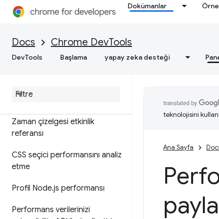
Genel bakış
Dokümanlar
Örne
Çalışma zamanı performansını
analiz edin
Docs
Chrome DevTools
Performansla ilgili bulgularınızı
DevTools
Başlama
yapay zeka desteği
Pan
ek açıklamayla belirtin ve
paylaşın
Özellik referansı
teknolojisini kullan
Zaman çizelgesi etkinlik
referansı
Ana Sayfa
Doc
CSS seçici performansını analiz
Perfo
etme
Profil Node
.
js performansı
payl
Performans verilerinizi