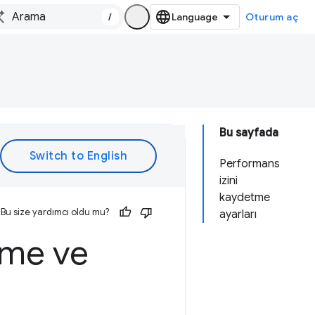
/
Oturum aç
Bu sayfada
Performans
izini
kaydetme
Bu size yardımcı oldu mu?
ayarları
tme ve