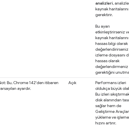
analizleri
, analizle
kaynak haritalarını
gerektirir.
Bu ayarı
etkinleştirirseniz v
kaynak haritalarını
hassas bilgi olarak
değerlendirirseniz
izleme dosyasını 
hassas olarak
değerlendirmeniz
gerektiğini unutma
Not: Bu, Chrome 142'den itibaren
Açık
Performans izleri
arsayılan ayardır.
oldukça büyük olabi
Bu izleri sıkıştırm
disk alanından tas
sağlar hem de
Geliştirme Araçlar
yükleme ve işleme
hızını artırır.