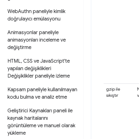
Web
Authn paneliyle kimlik
doğrulayıcı emülasyonu
Animasyonlar paneliyle
animasyonları inceleme ve
değiştirme
HTML
,
CSS ve Java
Script'te
yapılan değişiklikleri
Değişiklikler paneliyle izleme
gzip ile
Kapsam paneliyle kullanılmayan
sıkıştır
v
kodu bulma ve analiz etme
Geliştirici Kaynakları paneli ile
kaynak haritalarını
görüntüleme ve manuel olarak
yükleme