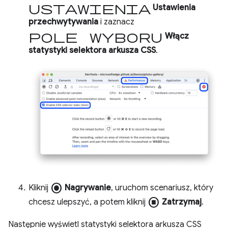
ustawienia
Ustawienia
przechwytywania
i zaznacz
pole wyboru
Włącz
statystyki selektora arkusza CSS
.
radio_button_checked
Kliknij
Nagrywanie
, uruchom scenariusz, który
stop_circle
chcesz ulepszyć, a potem kliknij
Zatrzymaj
.
Następnie wyświetl statystyki selektora arkusza CSS