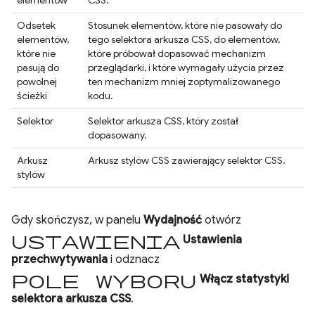
elementów
CSS.
Odsetek
Stosunek elementów, które nie pasowały do
elementów,
tego selektora arkusza CSS, do elementów,
które nie
które próbował dopasować mechanizm
pasują do
przeglądarki, i które wymagały użycia przez
powolnej
ten mechanizm mniej zoptymalizowanego
ścieżki
kodu.
Selektor
Selektor arkusza CSS, który został
dopasowany.
Arkusz
Arkusz stylów CSS zawierający selektor CSS.
stylów
Gdy skończysz, w panelu
Wydajność
otwórz
ustawienia
Ustawienia
przechwytywania
i odznacz
pole wyboru
Włącz statystyki
selektora arkusza CSS
.