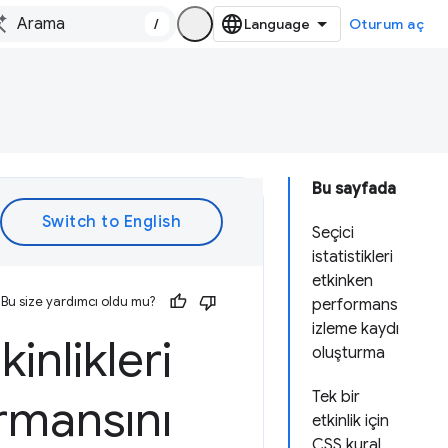
/
Oturum aç
Bu sayfada
Seçici
istatistikleri
etkinken
Bu size yardımcı oldu mu?
performans
izleme kaydı
inlikleri
oluşturma
Tek bir
rmansını
etkinlik için
CSS kural