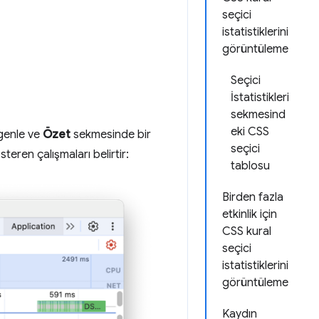
seçici
istatistiklerini
görüntüleme
Seçici
İstatistikleri
sekmesind
eki CSS
çgenle ve
Özet
sekmesinde bir
seçici
eren çalışmaları belirtir:
tablosu
Birden fazla
etkinlik için
CSS kural
seçici
istatistiklerini
görüntüleme
Kaydın