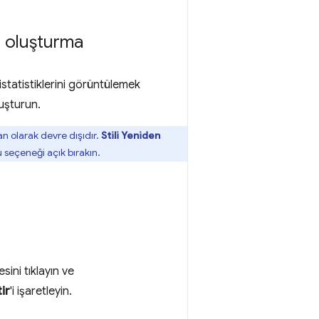
dı oluşturma
 istatistiklerini görüntülemek
uşturun.
an olarak devre dışıdır.
Stili Yeniden
 seçeneği açık bırakın.
ini tıklayın ve
tir
'i işaretleyin.