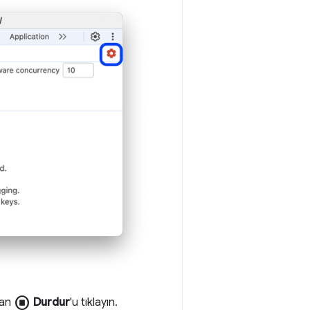
stop_circle
ndan
Durdur
'u tıklayın.