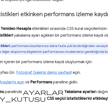
atistikleri etkinken performans izleme kay
li Yeniden Hesapla
etkinlikleri sırasında CSS kural seçicilerinizin
istikleri
yakalama ayarı açıkken bir performans izleme kaydı ol
tikleri
, performans kayıtlarınıza daha fazla yük bindirdiğinden varsayıl
ve diğer oluşturma bilgilerinin performansını incelemeniz gerektiğinde bu
kleri içeren bir performans izleme kaydı oluşturmak için:
yfası (ör.
Fotoğraf Galerisi demo sayfası
) açın.
 Araçları'nı açın
ve
Performans
paneline gidin.
ayarlar
ns
panelinde
Yakalama ayarları
düğmes
y_kutusu
CSS seçici istatistiklerini etkinleş