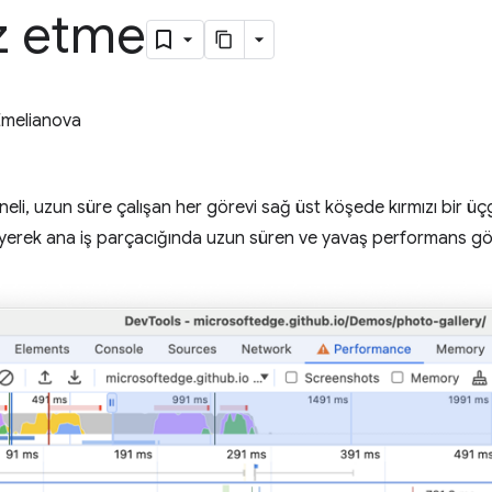
z etme
Emelianova
eli, uzun süre çalışan her görevi sağ üst köşede kırmızı bir ü
leyerek ana iş parçacığında uzun süren ve yavaş performans göst