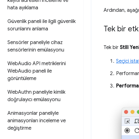
kayıtlı adresleri inceleme ve
hata ayıklama
Ardından, aşağıd
Güvenlik paneli ile ilgili güvenlik
Tek bir etk
sorunlarını anlama
Sensörler paneliyle cihaz
Tek bir
Stili Ye
sensörlerinin emülasyonu
Seçici ist
Web
Audio API metriklerini
Web
Audio paneli ile
Performan
görüntüleme
Performa
Web
Authn paneliyle kimlik
doğrulayıcı emülasyonu
Animasyonlar paneliyle
animasyonları inceleme ve
değiştirme