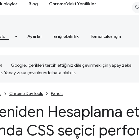
k olaylar
Blog
Chrome'daki Yenilikler
els
Ayarlar
Erişilebilirlik
Temsilciler için
Google, içerikleri tercih ettiğiniz dile çevirmek için yapay zeka
ır. Yapay zeka çevirilerinde hata olabilir.
s
Chrome DevTools
Panels
 Yeniden Hesaplama etk
ında CSS seçici perfo