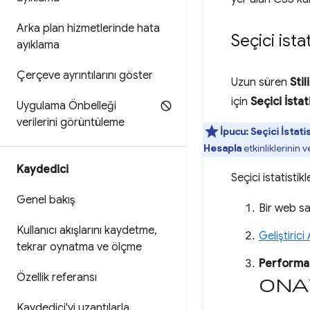
Arka plan hizmetlerinde hata
Seçici ist
ayıklama
Çerçeve ayrıntılarını göster
Uzun süren
Sti
için
Seçici İstat
Uygulama Önbelleği
verilerini görüntüleme
İpucu:
Seçici İstatis
Hesapla
etkinliklerinin 
Kaydedici
Seçici istatisti
Genel bakış
Bir web sa
Kullanıcı akışlarını kaydetme
,
Geliştirici
tekrar oynatma ve ölçme
Performa
Özellik referansı
ona
Kaydedici'yi uzantılarla