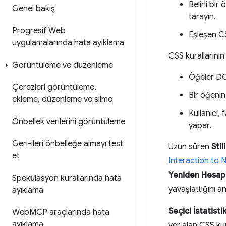
Belirli bi
Genel bakış
tarayın.
Progresif Web
Eşleşen CS
uygulamalarında hata ayıklama
CSS kurallarının
Görüntüleme ve düzenleme
Öğeler DOM
Çerezleri görüntüleme
,
Bir öğenin 
ekleme
,
düzenleme ve silme
Kullanıcı,
Önbellek verilerini görüntüleme
yapar.
Geri-ileri önbelleğe almayı test
Uzun süren
Sti
et
Interaction to N
Yeniden Hesap
Spekülasyon kurallarında hata
yavaşlattığını a
ayıklama
Seçici İstatistik
Web
MCP araçlarında hata
ayıklama
yer alan CSS kural