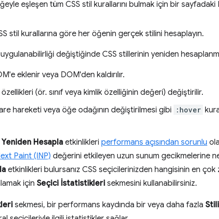
r öğeyle eşleşen tüm CSS stil kurallarını bulmak için bir sayfadaki
S stil kurallarına göre her öğenin gerçek stilini hesaplayın.
 uygulanabilirliği değiştiğinde CSS stillerinin yeniden hesaplan
'e eklenir veya DOM'den kaldırılır.
özellikleri (ör. sınıf veya kimlik özelliğinin değeri) değiştirilir.
 fare hareketi veya öğe odağının değiştirilmesi gibi
:hover
kural
li Yeniden Hesapla
etkinlikleri
performans açısından sorunlu
ola
ext Paint (INP)
değerini etkileyen uzun sunum gecikmelerine ne
la
etkinlikleri bulursanız CSS seçicilerinizden hangisinin en ço
nlamak için
Seçici İstatistikleri
sekmesini kullanabilirsiniz.
leri
sekmesi, bir performans kaydında bir veya daha fazla
Sti
 seçicileriyle ilgili istatistikler sağlar.