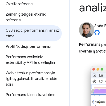
anali
Özellik referansı
Zaman çizelgesi etkinlik
referansı
Sofia 
CSS seçici performansını analiz
etme
Performans
pan
Profil Node
.
js performansı
uyarıyla işaret
Performans verilerinizi
extensibility API ile özelleştirin
Web sitenizin performansıyla
ilgili uygulanabilir analizler elde
edin
Performans izlerini kaydetme