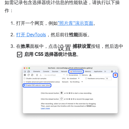
如需记录包含选择器统计信息的性能轨迹，请执行以下操
作：
打开一个网页，例如
“照片库”演示页面
。
打开 DevTools
，然后前往
性能
面板。
设置
在
效果
面板中，点击
捕获设置
按钮，然后选中
check_box
启用 CSS 选择器统计信息
。