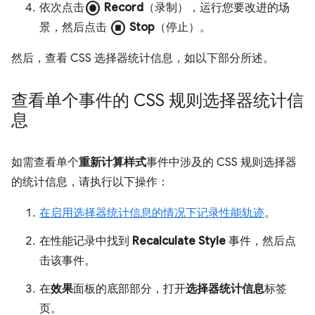
radio_button_checked
依次点击
Record
（录制），运行您要改进的场
stop_circle
景，然后点击
Stop
（停止）。
然后，查看 CSS 选择器统计信息，如以下部分所述。
查看单个事件的 CSS 规则选择器统计信
息
如需查看单个
重新计算样式
事件中涉及的 CSS 规则选择器
的统计信息，请执行以下操作：
在启用选择器统计信息的情况下记录性能轨迹
。
在性能记录中找到
Recalculate Style
事件，然后点
击该事件。
在
效果
面板的底部部分，打开
选择器统计信息
标签
页。