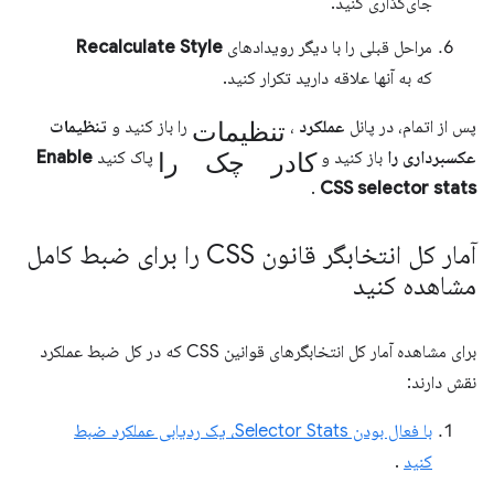
جای‌گذاری کنید.
مراحل قبلی را با دیگر رویدادهای
Recalculate Style
که به آنها علاقه دارید تکرار کنید.
تنظیمات
پس از اتمام، در پانل
عملکرد
،
را باز کنید و
تنظیمات
کادر چک را
عکسبرداری را
باز کنید و
پاک کنید
Enable
.
CSS selector stats
آمار کل انتخابگر قانون CSS را برای ضبط کامل
مشاهده کنید
برای مشاهده آمار کل انتخابگرهای قوانین CSS که در کل ضبط عملکرد
نقش دارند:
با فعال بودن Selector Stats، یک ردیابی عملکرد ضبط
کنید
.