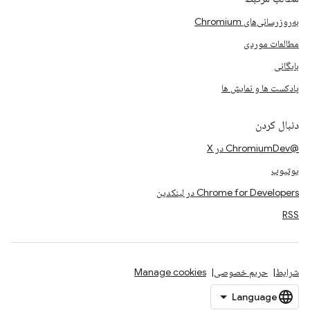
به‌روزرسانی‌های Chromium
مطالعات موردی
بایگانی
پادکست ها و نمایش ها
دنبال کردن
@ChromiumDev در X
یوتیوب
Chrome for Developers در لینکدین
RSS
شرایط
حریم خصوصی
Manage cookies