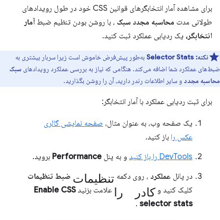
برای مشاهده آمار انتخابگرهای قوانین CSS خود در طول رویدادهای
طولانی مدت
محاسبه مجدد سبک
، با روشن بودن تنظیم ضبط
آمار
انتخابگر،
یک ردیابی عملکرد ثبت کنید.
نکته:
Selector Stats
به‌طور پیش‌فرض خاموش است زیرا سربار بیشتری به
ضبط‌های عملکرد شما اضافه می‌کند. هنگامی که نیاز به بررسی عملکرد رویدادهای
سبک
محاسبه مجدد
و سایر اطلاعات رندر دارید، آن را روشن بگذارید.
برای ثبت ردیابی عملکرد با آمار انتخابگر:
یک صفحه وب، به عنوان مثال،
صفحه نمایشی گالری
عکس را
باز کنید.
DevTools را باز کنید
و به پنل
Performance
بروید.
تنظیمات
در پانل
عملکرد
، روی دکمه
ضبط تنظیمات
کادر را
کلیک کنید و
علامت بزنید
Enable CSS
.
selector stats