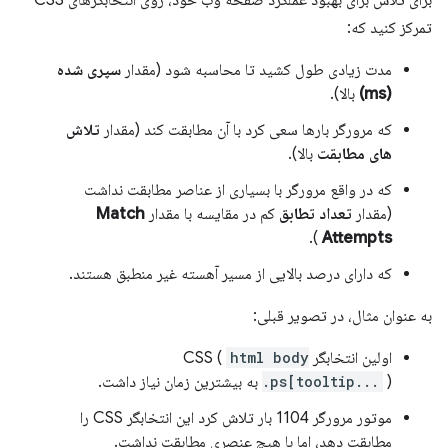
برای تلاش برای بهبود عملکرد صفحه وب خود، روی انتخابگرهای CSS
تمرکز کنید که:
مدت زیادی طول کشید تا محاسبه شود (مقدار
سپری شده
(ms)
بالا).
که مرورگر بارها سعی کرد با آن مطابقت کند (مقدار
تلاش
های مطابقت
بالا).
که در واقع مرورگر با بسیاری از عناصر مطابقت نداشت
(مقدار
تعداد تطابق
کم در مقایسه با مقدار
Match
).
Attempts
که دارای درصد بالایی از مسیر آهسته غیر منطبق هستند.
به عنوان مثال، در تصویر قبلی:
اولین انتخابگر CSS (
html body
) به بیشترین زمان نیاز داشت.
.ps[tooltip...
موتور مرورگر 1104 بار تلاش کرد این انتخابگر CSS را
مطابقت دهد، اما با هیچ عنصری مطابقت نداشت.