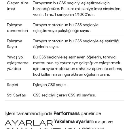
Geçen süre
Tarayıcının bu CSS seçiciyi eşleştirmek için
(ms)
harcadığı süre. Bu süre milisaniye (ms) cinsinden
verilir. 1 ms, 1 saniyenin 1/1000'idir.
Eşleşme
Tarayıcı motorunun bu CSS seçiciyle
denemeleri
eşleştirmeye çalıştığı öğe sayısı.
Eşleşme
Tarayıcı motorunun bu CSS seçiciyle eşleştirdiği
Sayısı
öğelerin sayısı.
Yavaş yol
Bu CSS seçiciyle eşleşmeyen öğelerin, tarayıcı
eşleşmeme
motorunun eşleştirmeye çalıştığı ve eşleştirmek
yüzdesi
için tarayıcı motorunun daha az optimize edilmiş
kod kullanmasını gerektiren öğelerin oranı.
Seçici
Eşleşen CSS seçici.
Stil Sayfası
CSS seçiciyi içeren CSS stil sayfası.
İşlem tamamlandığında
Performans
panelinde
ayarlar
Yakalama ayarları
'nı açın ve