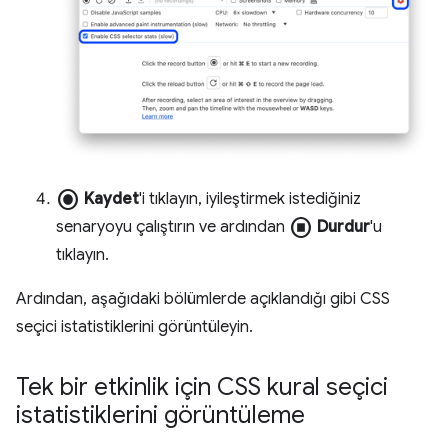
radio_button_checked
Kaydet
'i tıklayın, iyileştirmek istediğiniz
stop_circle
senaryoyu çalıştırın ve ardından
Durdur
'u
tıklayın.
Ardından, aşağıdaki bölümlerde açıklandığı gibi CSS
seçici istatistiklerini görüntüleyin.
Tek bir etkinlik için CSS kural seçici
istatistiklerini görüntüleme