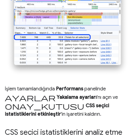
İşlem tamamlandığında
Performans
panelinde
ayarlar
Yakalama ayarları
'nı açın ve
onay_kutusu
CSS seçici
istatistiklerini etkinleştir
'in işaretini kaldırın.
CSS seçici istatistiklerini analiz etme