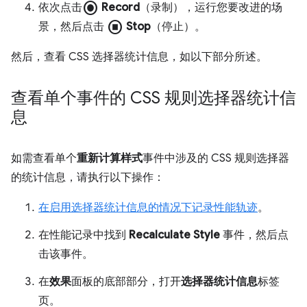
radio_button_checked
依次点击
Record
（录制），运行您要改进的场
stop_circle
景，然后点击
Stop
（停止）。
然后，查看 CSS 选择器统计信息，如以下部分所述。
查看单个事件的 CSS 规则选择器统计信
息
如需查看单个
重新计算样式
事件中涉及的 CSS 规则选择器
的统计信息，请执行以下操作：
在启用选择器统计信息的情况下记录性能轨迹
。
在性能记录中找到
Recalculate Style
事件，然后点
击该事件。
在
效果
面板的底部部分，打开
选择器统计信息
标签
页。