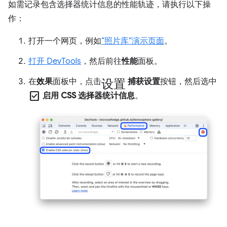
如需记录包含选择器统计信息的性能轨迹，请执行以下操
作：
打开一个网页，例如
“照片库”演示页面
。
打开 DevTools
，然后前往
性能
面板。
设置
在
效果
面板中，点击
捕获设置
按钮，然后选中
check_box
启用 CSS 选择器统计信息
。