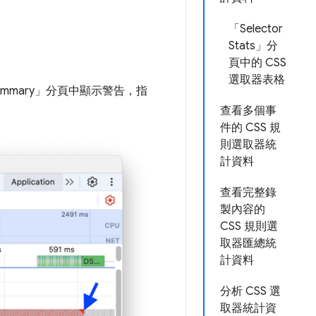
「Selector
Stats」分
頁中的 CSS
選取器表格
mary」
分頁中顯示警告，指
查看多個事
件的 CSS 規
則選取器統
計資料
查看完整錄
製內容的
CSS 規則選
取器匯總統
計資料
分析 CSS 選
取器統計資