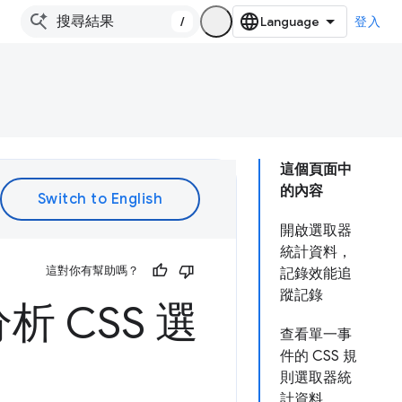
/
登入
這個頁面中
的內容
開啟選取器
統計資料，
這對你有幫助嗎？
記錄效能追
蹤記錄
 CSS 選
查看單一事
件的 CSS 規
則選取器統
計資料