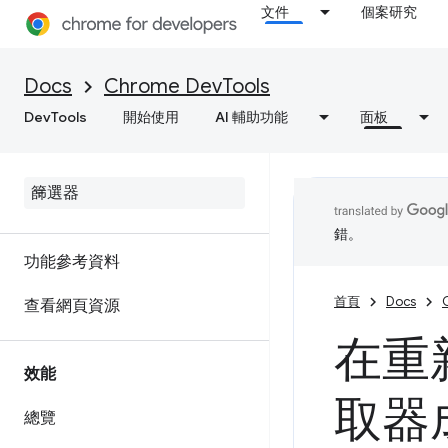
文件
個案研究
對 C/C++ WebAssembly 進行
偵錯
Docs
Chrome DevTools
DevTools
開始使用
AI 輔助功能
面板
網路
總覽
檢查網路活動
錯。
功能參考資料
首頁
Docs
查看網頁資源
在重
效能
取器
總覽