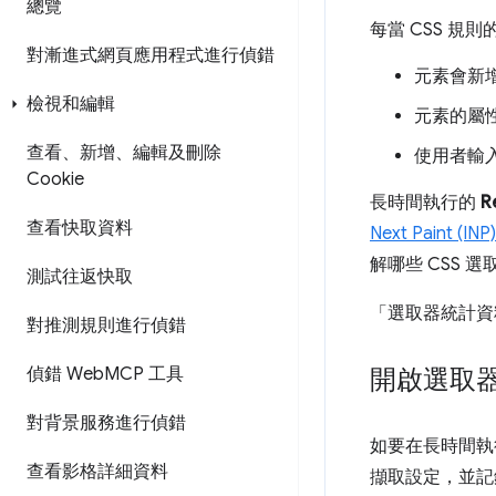
總覽
每當 CSS 規
對漸進式網頁應用程式進行偵錯
元素會新增
檢視和編輯
元素的屬性
查看、新增、編輯及刪除
使用者輸
Cookie
長時間執行的
R
查看快取資料
Next Paint (INP)
解哪些 CSS
測試往返快取
「選取器統計資
對推測規則進行偵錯
偵錯 Web
MCP 工具
開啟選取
對背景服務進行偵錯
如要在長時間
查看影格詳細資料
擷取設定，並記