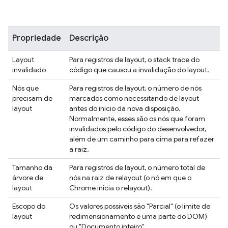
Propriedade
Descrição
Layout
Para registros de layout, o stack trace do
invalidado
código que causou a invalidação do layout.
Nós que
Para registros de layout, o número de nós
precisam de
marcados como necessitando de layout
layout
antes do início da nova disposição.
Normalmente, esses são os nós que foram
invalidados pelo código do desenvolvedor,
além de um caminho para cima para refazer
a raiz.
Tamanho da
Para registros de layout, o número total de
árvore de
nós na raiz de relayout (o nó em que o
layout
Chrome inicia o relayout).
Escopo do
Os valores possíveis são "Parcial" (o limite de
layout
redimensionamento é uma parte do DOM)
ou "Documento inteiro".