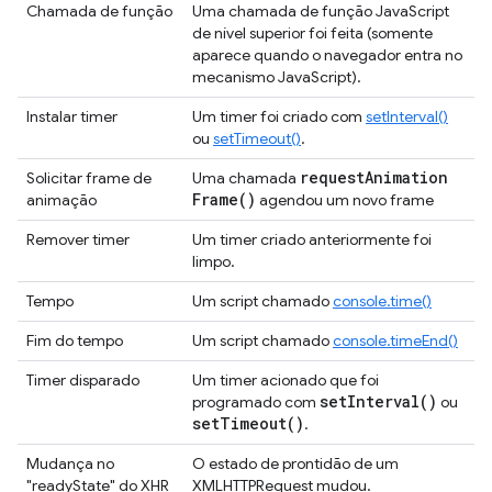
Chamada de função
Uma chamada de função JavaScript
de nível superior foi feita (somente
aparece quando o navegador entra no
mecanismo JavaScript).
Instalar timer
Um timer foi criado com
setInterval()
ou
setTimeout()
.
request
Animation
Solicitar frame de
Uma chamada
Frame(
)
animação
agendou um novo frame
Remover timer
Um timer criado anteriormente foi
limpo.
Tempo
Um script chamado
console.time()
Fim do tempo
Um script chamado
console.timeEnd()
Timer disparado
Um timer acionado que foi
set
Interval(
)
programado com
ou
set
Timeout(
)
.
Mudança no
O estado de prontidão de um
"readyState" do XHR
XMLHTTPRequest mudou.