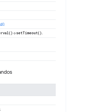
d()
erval(
)
set
Timeout(
)
o
.
andos
.