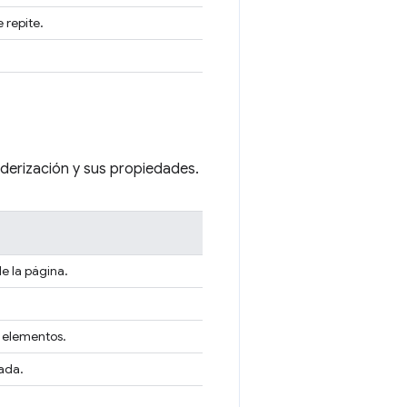
 repite.
derización y sus propiedades.
e la página.
s elementos.
dada.