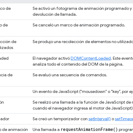
rco de
Se activó un fotograma de animación programado y s
devolución de llamada.
o de
Se canceló un marco de animación programado.
ección de
Se produjo una recolección de elementos no utilizado
lizados
aded
El navegador activó
DOMContentLoaded
. Este even
analiza todo el contenido del DOM de la página.
ncia de
Se evaluó una secuencia de comandos.
Un evento de JavaScript ("mousedown" o "key", por e
ón
Se realizó una llamada a la función de JavaScript de n
cuando el navegador ingresa al motor de JavaScript)
zador
Se creó un temporizador con
setInterval()
o
setTimeou
request
Animation
Frame(
)
co de animación
Una llamada a
progra