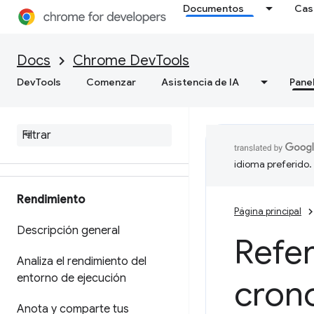
Documentos
Cas
Red
Descripción general
Docs
Chrome DevTools
Cómo inspeccionar la
DevTools
Comenzar
Asistencia de IA
Pane
actividad de red
Referencia de las funciones
Ver recursos de la página
idioma preferido.
Rendimiento
Página principal
Descripción general
Refer
Analiza el rendimiento del
entorno de ejecución
cron
Anota y comparte tus