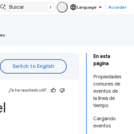
/
Acceder
tes
En esta
página
Propiedades
comunes de
¿Te ha resultado útil?
eventos de
la línea de
l
tiempo
Cargando
eventos