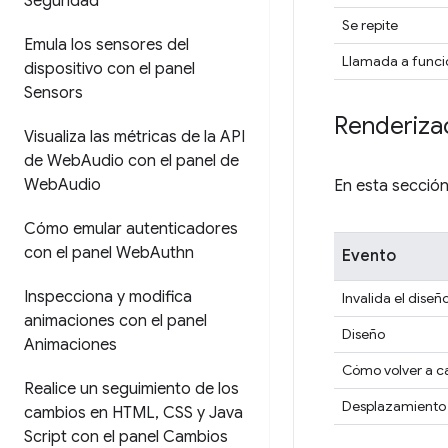
Seguridad
Se repite
Emula los sensores del
Llamada a funci
dispositivo con el panel
Sensors
Renderiza
Visualiza las métricas de la API
de Web
Audio con el panel de
Web
Audio
En esta sección
Cómo emular autenticadores
con el panel Web
Authn
Evento
Inspecciona y modifica
Invalida el diseñ
animaciones con el panel
Diseño
Animaciones
Cómo volver a cal
Realice un seguimiento de los
Desplazamiento
cambios en HTML
,
CSS y Java
Script con el panel Cambios