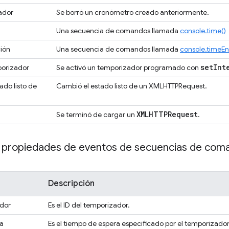
ador
Se borró un cronómetro creado anteriormente.
Una secuencia de comandos llamada
console.time()
ción
Una secuencia de comandos llamada
console.timeEn
set
Int
porizador
Se activó un temporizador programado con
ado listo de
Cambió el estado listo de un XMLHTTPRequest.
XMLHTTPRequest
Se terminó de cargar un
.
propiedades de eventos de secuencias de com
Descripción
ador
Es el ID del temporizador.
a
Es el tiempo de espera especificado por el temporizador