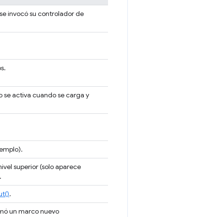
e invocó su controlador de
s.
to se activa cuando se carga y
jemplo).
ivel superior (solo aparece
.
t()
.
mó un marco nuevo