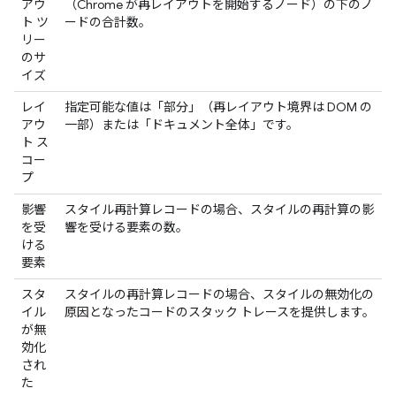
アウ
（Chrome が再レイアウトを開始するノード）の下のノ
ト ツ
ードの合計数。
リー
のサ
イズ
レイ
指定可能な値は「部分」（再レイアウト境界は DOM の
アウ
一部）または「ドキュメント全体」です。
ト ス
コー
プ
影響
スタイル再計算レコードの場合、スタイルの再計算の影
を受
響を受ける要素の数。
ける
要素
スタ
スタイルの再計算レコードの場合、スタイルの無効化の
イル
原因となったコードのスタック トレースを提供します。
が無
効化
され
た