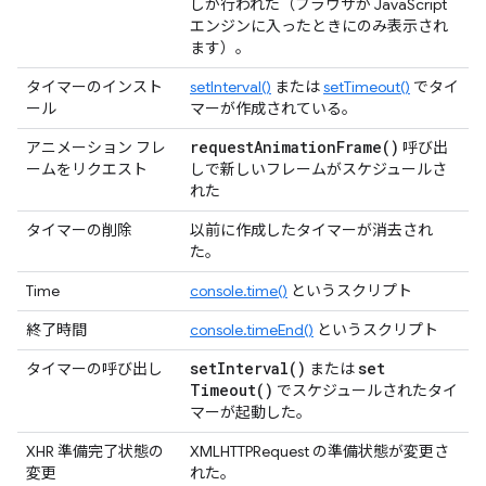
しが行われた（ブラウザが JavaScript
エンジンに入ったときにのみ表示され
ます）。
タイマーのインスト
setInterval()
または
setTimeout()
でタイ
ール
マーが作成されている。
request
Animation
Frame(
)
アニメーション フレ
呼び出
ームをリクエスト
しで新しいフレームがスケジュールさ
れた
タイマーの削除
以前に作成したタイマーが消去され
た。
Time
console.time()
というスクリプト
終了時間
console.timeEnd()
というスクリプト
set
Interval(
)
set
タイマーの呼び出し
または
Timeout(
)
でスケジュールされたタイ
マーが起動した。
XHR 準備完了状態の
XMLHTTPRequest の準備状態が変更さ
変更
れた。