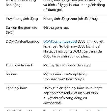
ảnh động
và trình xử lý gọi lại của khung ảnh động
đó được gọi.
Huỷ khung ảnh động
Khung ảnh động theo lịch đã bị huỷ.
Sự kiện thu gom rác
Đã thu gom rác.
(GC)
DOMContentLoaded
DOMContentLoaded
được trình duyệt
kích hoạt. Sự kiện này được kích hoạt
khi tất cả nội dung DOM của trang đã
được tải và phân tích cú pháp.
Đánh giá tập lệnh
Một tập lệnh đã được đánh giá.
Sự kiện
Một sự kiện JavaScript (ví dụ:
"mousedown" hoặc "key").
Lệnh gọi hàm
Đã thực hiện lệnh gọi hàm JavaScript
cấp cao nhất (chỉ xuất hiện khi trình
duyệt chuyển sang công cụ
JavaScript).