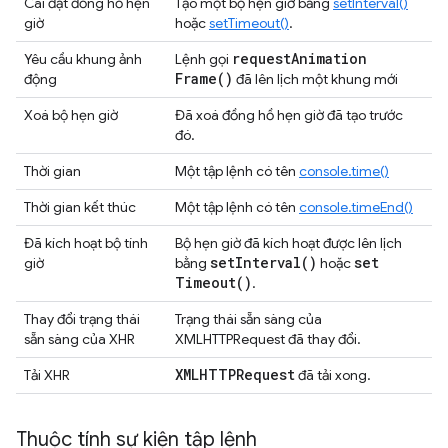
Cài đặt đồng hồ hẹn
Tạo một bộ hẹn giờ bằng
setInterval()
giờ
hoặc
setTimeout()
.
request
Animation
Yêu cầu khung ảnh
Lệnh gọi
Frame(
)
động
đã lên lịch một khung mới
Xoá bộ hẹn giờ
Đã xoá đồng hồ hẹn giờ đã tạo trước
đó.
Thời gian
Một tập lệnh có tên
console.time()
Thời gian kết thúc
Một tập lệnh có tên
console.timeEnd()
Đã kích hoạt bộ tính
Bộ hẹn giờ đã kích hoạt được lên lịch
set
Interval(
)
set
giờ
bằng
hoặc
Timeout(
)
.
Thay đổi trạng thái
Trạng thái sẵn sàng của
sẵn sàng của XHR
XMLHTTPRequest đã thay đổi.
XMLHTTPRequest
Tải XHR
đã tải xong.
Thuộc tính sự kiện tập lệnh