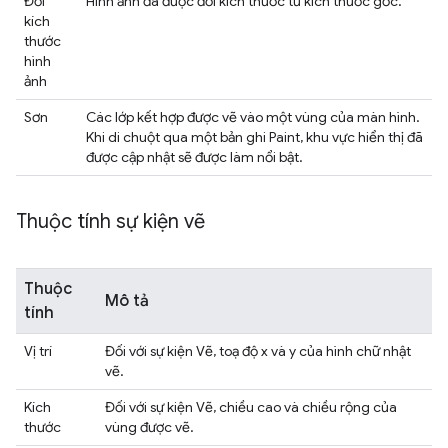
Đổi
Hình ảnh đã được đổi kích thước từ kích thước gốc.
kích
thước
hình
ảnh
Sơn
Các lớp kết hợp được vẽ vào một vùng của màn hình.
Khi di chuột qua một bản ghi Paint, khu vực hiển thị đã
được cập nhật sẽ được làm nổi bật.
Thuộc tính sự kiện vẽ
Thuộc
Mô tả
tính
Vị trí
Đối với sự kiện Vẽ, toạ độ x và y của hình chữ nhật
vẽ.
Kích
Đối với sự kiện Vẽ, chiều cao và chiều rộng của
thước
vùng được vẽ.