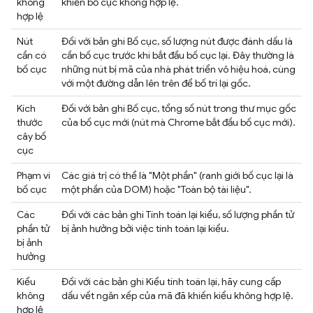
không
khiến bố cục không hợp lệ.
hợp lệ
Nút
Đối với bản ghi Bố cục, số lượng nút được đánh dấu là
cần có
cần bố cục trước khi bắt đầu bố cục lại. Đây thường là
bố cục
những nút bị mã của nhà phát triển vô hiệu hoá, cùng
với một đường dẫn lên trên để bố trí lại gốc.
Kích
Đối với bản ghi Bố cục, tổng số nút trong thư mục gốc
thước
của bố cục mới (nút mà Chrome bắt đầu bố cục mới).
cây bố
cục
Phạm vi
Các giá trị có thể là "Một phần" (ranh giới bố cục lại là
bố cục
một phần của DOM) hoặc "Toàn bộ tài liệu".
Các
Đối với các bản ghi Tính toán lại kiểu, số lượng phần tử
phần tử
bị ảnh hưởng bởi việc tính toán lại kiểu.
bị ảnh
hưởng
Kiểu
Đối với các bản ghi Kiểu tính toán lại, hãy cung cấp
không
dấu vết ngăn xếp của mã đã khiến kiểu không hợp lệ.
hợp lệ