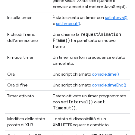
(viene visualizzata solo quando il
browser accede al motore JavaScript).
Installa timer
È stato creato un timer con
setInterval()
o
setTimeout()
.
request
Animation
Richiedi frame
Una chiamata
Frame(
)
dell'animazione
ha pianificato un nuovo
frame
Rimuovi timer
Un timer creato in precedenza è stato
cancellato.
Ora
Uno script chiamato
console.time()
Ora di fine
Uno script chiamato
console.timeEnd()
Timer attivato
È stato attivato un timer programmato
set
Interval(
)
set
con
o
Timeout(
)
.
Modifica dello stato
Lo stato di disponibilità di un
pronto di XHR
XMLHTTPRequest è cambiato.