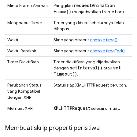
request
Animation
Minta Frame Animasi
Panggilan
Frame(
)
menjadwalkan frame baru
Menghapus Timer
Timer yang dibuat sebelumnya telah
dihapus.
Waktu
Skrip yang disebut
console.time()
Waktu Berakhir
Skrip yang disebut
console.timeEnd()
Timer Diaktifkan
Timer diaktifkan yang dijadwalkan
set
Interval(
)
set
dengan
atau
Timeout(
)
.
Perubahan Status
Status siap XMLHTTPRequest berubah.
yang Kompatibel
dengan XHR
XMLHTTPRequest
Memuat XHR
selesai dimuat.
Membuat skrip properti peristiwa