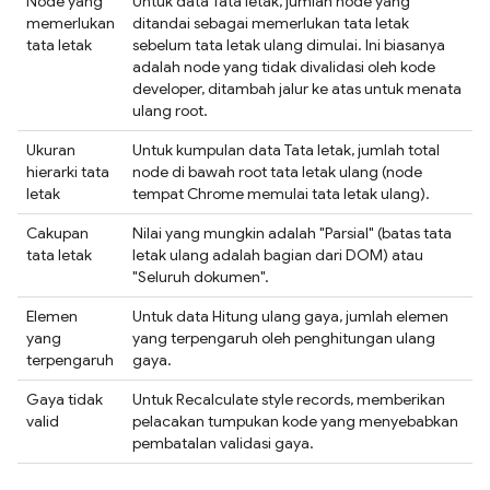
Node yang
Untuk data Tata letak, jumlah node yang
memerlukan
ditandai sebagai memerlukan tata letak
tata letak
sebelum tata letak ulang dimulai. Ini biasanya
adalah node yang tidak divalidasi oleh kode
developer, ditambah jalur ke atas untuk menata
ulang root.
Ukuran
Untuk kumpulan data Tata letak, jumlah total
hierarki tata
node di bawah root tata letak ulang (node
letak
tempat Chrome memulai tata letak ulang).
Cakupan
Nilai yang mungkin adalah "Parsial" (batas tata
tata letak
letak ulang adalah bagian dari DOM) atau
"Seluruh dokumen".
Elemen
Untuk data Hitung ulang gaya, jumlah elemen
yang
yang terpengaruh oleh penghitungan ulang
terpengaruh
gaya.
Gaya tidak
Untuk Recalculate style records, memberikan
valid
pelacakan tumpukan kode yang menyebabkan
pembatalan validasi gaya.