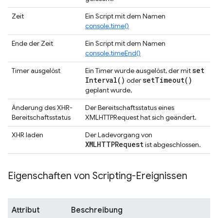
Zeit
Ein Script mit dem Namen
console.time()
Ende der Zeit
Ein Script mit dem Namen
console.timeEnd()
set
Timer ausgelöst
Ein Timer wurde ausgelöst, der mit
Interval(
)
set
Timeout(
)
oder
geplant wurde.
Änderung des XHR-
Der Bereitschaftsstatus eines
Bereitschaftsstatus
XMLHTTPRequest hat sich geändert.
XHR laden
Der Ladevorgang von
XMLHTTPRequest
ist abgeschlossen.
Eigenschaften von Scripting-Ereignissen
Attribut
Beschreibung