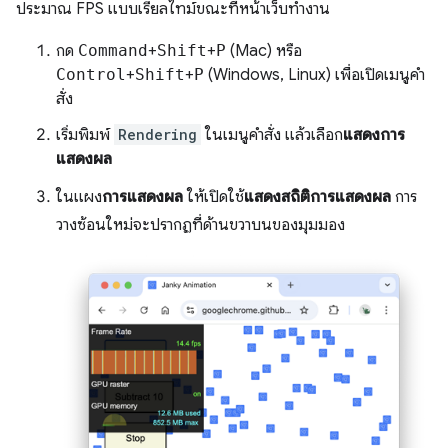
ประมาณ FPS แบบเรียลไทม์ขณะที่หน้าเว็บทำงาน
กด
Command
+
Shift
+
P
(Mac) หรือ
Control
+
Shift
+
P
(Windows, Linux) เพื่อเปิดเมนูคำ
สั่ง
เริ่มพิมพ์
Rendering
ในเมนูคำสั่ง แล้วเลือก
แสดงการ
แสดงผล
ในแผง
การแสดงผล
ให้เปิดใช้
แสดงสถิติการแสดงผล
การ
วางซ้อนใหม่จะปรากฏที่ด้านขวาบนของมุมมอง