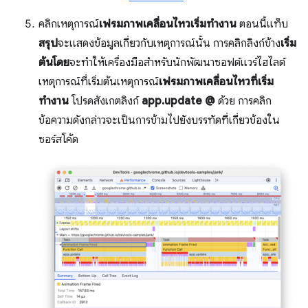
คลิกเหตุการณ์
เฟรมภาพเคลื่อนไหวเริ่มทำงาน
ตอนนี้แท็บ
สรุป
จะแสดงข้อมูลเกี่ยวกับเหตุการณ์นั้น การคลิกลิงก์ข้าง
เริ่ม
ต้นโดย
จะทำให้เครื่องมือสำหรับนักพัฒนาซอฟต์แวร์ไฮไลต์
เหตุการณ์ที่เริ่มต้นเหตุการณ์
เฟรมภาพเคลื่อนไหวที่เริ่ม
ทำงาน
โปรดสังเกตลิงก์
app.update @
ด้วย การคลิก
ข้อความดังกล่าวจะเป็นการข้ามไปยังบรรทัดที่เกี่ยวข้องใน
ซอร์สโค้ด