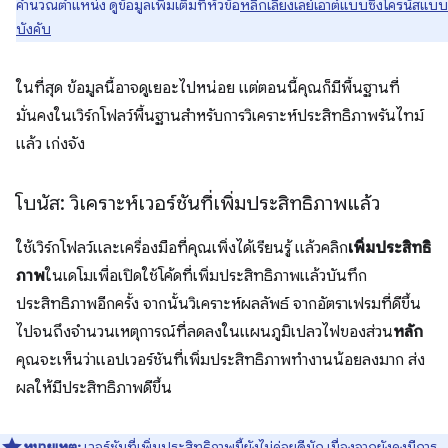
คำนวณตำแหน่ง ดูข้อมูลเพิ่มเติมที่หัวข้อ
หลีกเลี่ยงเลย์เอาต์แบบซิงโครนัสแบบ
บังคับ
ในที่สุด ข้อมูลนี้อาจดูเยอะไปหน่อย แต่ตอนนี้คุณก็มีพื้นฐานที่
มั่นคงในเวิร์กโฟลว์พื้นฐานสําหรับการวิเคราะห์ประสิทธิภาพรันไทม์
แล้ว เก่งจัง
โบนัส: วิเคราะห์เวอร์ชันที่เพิ่มประสิทธิภาพแล้ว
ใช้เวิร์กโฟลว์และเครื่องมือที่คุณเพิ่งได้เรียนรู้ แล้วคลิก
เพิ่มประสิทธิ
ภาพ
ในเดโมเพื่อเปิดใช้โค้ดที่เพิ่มประสิทธิภาพแล้วบันทึก
ประสิทธิภาพอีกครั้ง จากนั้นวิเคราะห์ผลลัพธ์ จากอัตราเฟรมที่ดีขึ้น
ไปจนถึงจำนวนเหตุการณ์ที่ลดลงในแผนภูมิเปลวไฟของส่วน
หลัก
คุณจะเห็นว่าแอปเวอร์ชันที่เพิ่มประสิทธิภาพทํางานน้อยลงมาก ส่ง
ผลให้มีประสิทธิภาพดีขึ้น
หมายเหตุ:
เวอร์ชันที่เพิ่มประสิทธิภาพนี้ยังไม่ค่อยดีนัก เนื่องจากยังคงมีการ