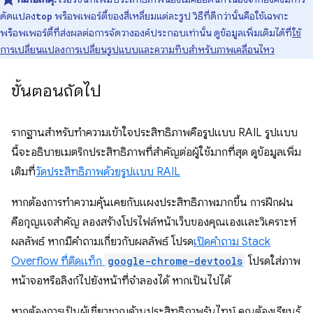
ดัดแปลง
พร็อพเพอร์ตี้ของสี่เหลี่ยมแต่ละรูป วิธีที่ดีกว่านั้นคือใช้เฉพาะ
top
พร็อพเพอร์ตี้ที่ส่งผลต่อการจัดวางองค์ประกอบเท่านั้น ดูข้อมูลเพิ่มเติมได้ที่
ใช้
การเปลี่ยนแปลงการเปลี่ยนรูปแบบและความทึบสำหรับภาพเคลื่อนไหว
ขั้นตอนถัดไป
รากฐานสําหรับทําความเข้าใจประสิทธิภาพคือรูปแบบ RAIL รูปแบบ
นี้จะอธิบายเมตริกประสิทธิภาพที่สําคัญต่อผู้ใช้มากที่สุด ดูข้อมูลเพิ่ม
เติมที่
วัดประสิทธิภาพด้วยรูปแบบ RAIL
หากต้องการทําความคุ้นเคยกับแผงประสิทธิภาพมากขึ้น การฝึกฝน
คือกุญแจสําคัญ ลองสร้างโปรไฟล์หน้าเว็บของคุณเองและวิเคราะห์
ผลลัพธ์ หากมีคำถามเกี่ยวกับผลลัพธ์ โปรด
เปิดคำถาม Stack
Overflow ที่ติดแท็ก
google-chrome-devtools
โปรดใส่ภาพ
หน้าจอหรือลิงก์ไปยังหน้าที่จำลองได้ หากเป็นไปได้
หากต้องการเป็นผู้เชี่ยวชาญด้านประสิทธิภาพรันไทม์ คุณต้องเรียนรู้