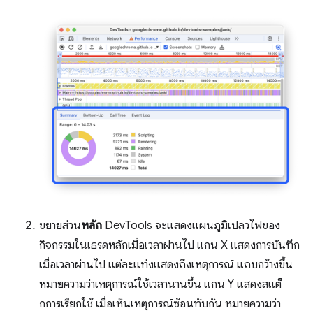
ขยายส่วน
หลัก
DevTools จะแสดงแผนภูมิเปลวไฟของ
กิจกรรมในเธรดหลักเมื่อเวลาผ่านไป แกน X แสดงการบันทึก
เมื่อเวลาผ่านไป แต่ละแท่งแสดงถึงเหตุการณ์ แถบกว้างขึ้น
หมายความว่าเหตุการณ์ใช้เวลานานขึ้น แกน Y แสดงสแต็
กการเรียกใช้ เมื่อเห็นเหตุการณ์ซ้อนทับกัน หมายความว่า