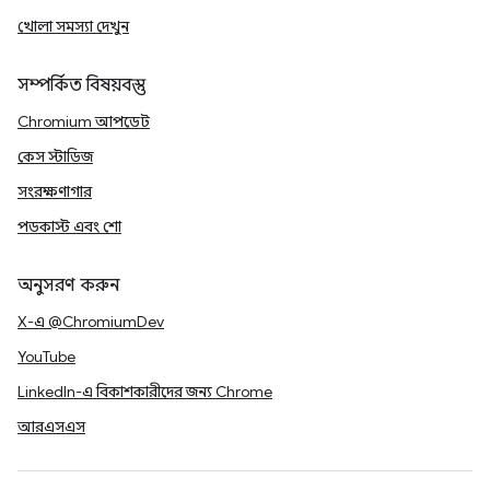
খোলা সমস্যা দেখুন
সম্পর্কিত বিষয়বস্তু
Chromium আপডেট
কেস স্টাডিজ
সংরক্ষণাগার
পডকাস্ট এবং শো
অনুসরণ করুন
X-এ @ChromiumDev
YouTube
LinkedIn-এ বিকাশকারীদের জন্য Chrome
আরএসএস