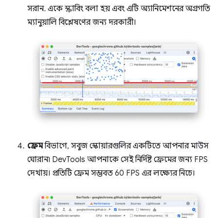
সরান. একে স্ক্রাবিং বলা হয় এবং এটি অ্যানিমেশনের অগ্রগতি
ম্যানুয়ালি বিশ্লেষণের জন্য দরকারী।
ফ্রেম
বিভাগে, সবুজ স্কোয়ারগুলির একটিতে আপনার মাউস
ঘোরান৷ DevTools আপনাকে সেই নির্দিষ্ট ফ্রেমের জন্য FPS
দেখায়। প্রতিটি ফ্রেম সম্ভবত 60 FPS এর লক্ষ্যের নিচে।