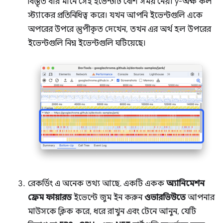
বিস্তৃত বার মানে সেই ইভেন্টটি বেশি সময় নেয়। y-অক্ষ কল
স্ট্যাকের প্রতিনিধিত্ব করে। যখন আপনি ইভেন্টগুলি একে
অপরের উপরে স্তুপীকৃত দেখেন, তখন এর অর্থ হল উপরের
ইভেন্টগুলি নিম্ন ইভেন্টগুলি ঘটিয়েছে।
রেকর্ডিং এ অনেক তথ্য আছে. একটি একক
অ্যানিমেশন
ফ্রেম ফায়ারড
ইভেন্টে জুম ইন করুন
ওভারভিউতে
আপনার
মাউসকে ক্লিক করে, ধরে রাখুন এবং টেনে আনুন, যেটি