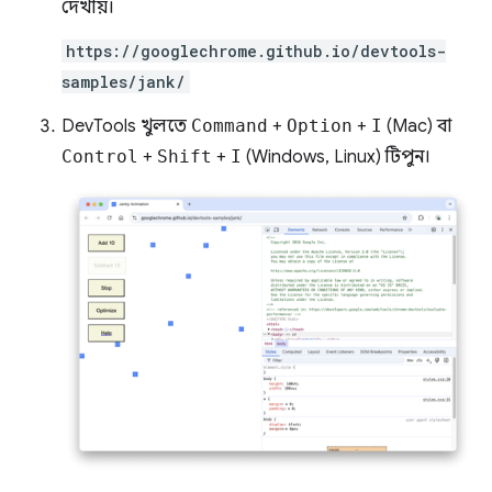
দেখায়।
https://googlechrome.github.io/devtools-
samples/jank/
DevTools খুলতে
Command
+
Option
+
I
(Mac) বা
Control
+
Shift
+
I
(Windows, Linux) টিপুন।