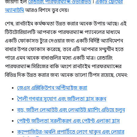
জায়গা হল
রেন্ডারিং পারফরম্যান্স ওভারভিউ
।
একটি ফ্রেমের
অ্যানাটমি
আরও বিশদে ডুব দেয়।
শেষ, রানটাইম কর্মক্ষমতা উন্নত করার অনেক উপায় আছে। এই
টিউটোরিয়ালটি আপনাকে পারফরম্যান্স প্যানেলের মাধ্যমে
একটি ফোকাসড ট্যুর দেওয়ার জন্য একটি নির্দিষ্ট অ্যানিমেশন
বাধার উপর ফোকাস করেছে, তবে এটি আপনার সম্মুখীন হতে
পারে এমন অনেক বাধাগুলির মধ্যে একটি মাত্র। রেন্ডারিং
পারফরম্যান্স সিরিজের বাকি অংশে রানটাইম পারফরম্যান্সের
বিভিন্ন দিক উন্নত করার জন্য অনেক ভালো টিপস রয়েছে, যেমন:
জেএস এক্সিকিউশন অপ্টিমাইজ করা
শৈলী গণনার সুযোগ এবং জটিলতা হ্রাস করুন
বড়, জটিল লেআউট এবং লেআউট থ্র্যাশিং এড়িয়ে চলুন
পেইন্ট জটিলতা সরলীকরণ এবং পেইন্ট এলাকা হ্রাস
কম্পোজিটর-অনলি প্রপার্টিতে লেগে থাকুন এবং লেয়ার