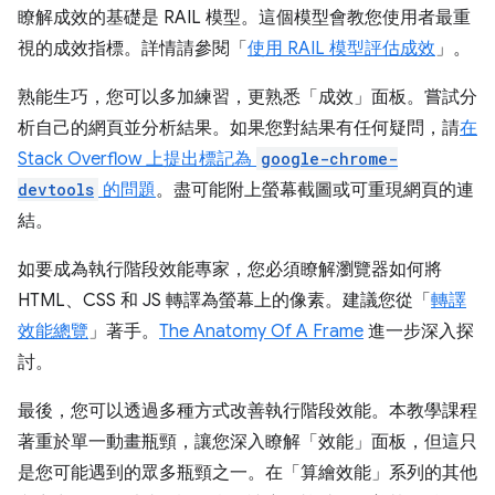
瞭解成效的基礎是 RAIL 模型。這個模型會教您使用者最重
視的成效指標。詳情請參閱「
使用 RAIL 模型評估成效
」。
熟能生巧，您可以多加練習，更熟悉「成效」面板。嘗試分
析自己的網頁並分析結果。如果您對結果有任何疑問，請
在
Stack Overflow 上提出標記為
google-chrome-
devtools
的問題
。盡可能附上螢幕截圖或可重現網頁的連
結。
如要成為執行階段效能專家，您必須瞭解瀏覽器如何將
HTML、CSS 和 JS 轉譯為螢幕上的像素。建議您從「
轉譯
效能總覽
」著手。
The Anatomy Of A Frame
進一步深入探
討。
最後，您可以透過多種方式改善執行階段效能。本教學課程
著重於單一動畫瓶頸，讓您深入瞭解「效能」面板，但這只
是您可能遇到的眾多瓶頸之一。在「算繪效能」系列的其他