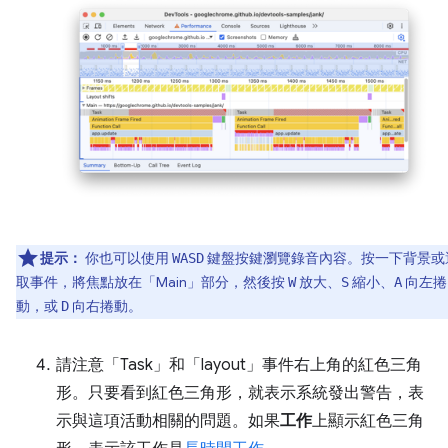
提示：
你也可以使用
鍵盤按鍵瀏覽錄音內容。按一下背景或
WASD
取事件，將焦點放在「Main」
部分，然後按
放大、
縮小、
向左捲
W
S
A
動，或
向右捲動。
D
請注意「Task」
和「layout」事件右上角的紅色三角
形。只要看到紅色三角形，就表示系統發出警告，表
示與這項活動相關的問題。如果
工作
上顯示紅色三角