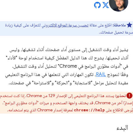
ملاحظة:
اطّلِع على مقالة
تحسين سرعة الموقع الإلكتروني
للتعرّف على كيفية زيادة
سرعة تحميل صفحاتك.
يشير أداء وقت التشغيل إلى مستوى أداء صفحتك أثناء تشغيلها، وليس
أثناء تحميلها. يشرح لك هذا الدليل المفصّل كيفية استخدام لوحة "الأداء"
في "أدوات مطوّري البرامج في Chrome" لتحليل أداء وقت التشغيل.
وفقًا لنموذج
RAIL
، تكون المهارات التي تتعلمها في هذا البرنامج التعليمي
مفيدة لتحليل مراحل "الاستجابة" و"الحركة" و"الاستراحة" في صفحتك.
تحذير:
يستند هذا البرنامج التعليمي إلى الإصدار 129 من Chrome. إذا كنت تستخدم
إصدارًا آخر من Chrome، قد يختلف واجهة المستخدم و ميزات "أدوات مطوّري البرامج".
يُرجى الاطّلاع على
لمعرفة إصدار Chrome الذي يتم استخدامه.
chrome://help
البدء