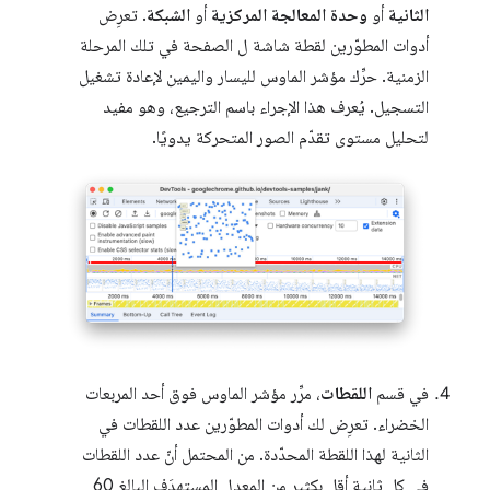
الثانية
أو
وحدة المعالجة المركزية
أو
الشبكة
. تعرِض
أدوات المطوّرين لقطة شاشة ل الصفحة في تلك المرحلة
الزمنية. حرِّك مؤشر الماوس لليسار واليمين لإعادة تشغيل
التسجيل. يُعرف هذا الإجراء باسم الترجيع، وهو مفيد
لتحليل مستوى تقدّم الصور المتحركة يدويًا.
في قسم
اللقطات
، مرِّر مؤشر الماوس فوق أحد المربعات
الخضراء. تعرِض لك أدوات المطوّرين عدد اللقطات في
الثانية لهذا اللقطة المحدّدة. من المحتمل أنّ عدد اللقطات
في كل ثانية أقل بكثير من المعدل المستهدَف البالغ 60