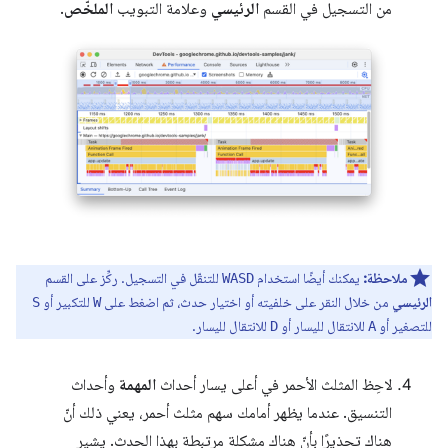
من التسجيل في القسم
الرئيسي
وعلامة التبويب
الملخّص
.
ملاحظة:
يمكنك أيضًا استخدام
للتنقّل في التسجيل. ركِّز على القسم
WASD
الرئيسي
من خلال النقر على خلفيته أو اختيار حدث، ثم اضغط على
للتكبير أو
S
W
للتصغير أو
للانتقال لليسار أو
للانتقال لليسار.
D
A
لاحِظ المثلث الأحمر في أعلى يسار أحداث
المهمة
وأحداث
التنسيق. عندما يظهر أمامك سهم مثلث أحمر، يعني ذلك أنّ
هناك تحذيرًا بأنّ هناك مشكلة مرتبطة بهذا الحدث. يشير