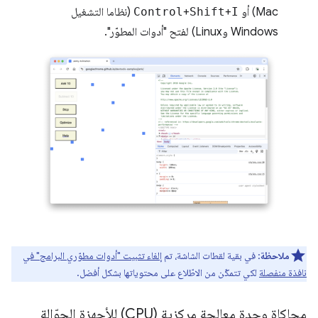
Mac) أو
I
+
Shift
+
Control
(نظاما التشغيل
Windows وLinux) لفتح "أدوات المطوّر".
ملاحظة
: في بقية لقطات الشاشة، تم
إلغاء تثبيت "أدوات مطوّري البرامج" في
نافذة منفصلة
لكي تتمكّن من الاطّلاع على محتوياتها بشكل أفضل.
محاكاة وحدة معالجة مركزية (CPU) للأجهزة الجوّالة