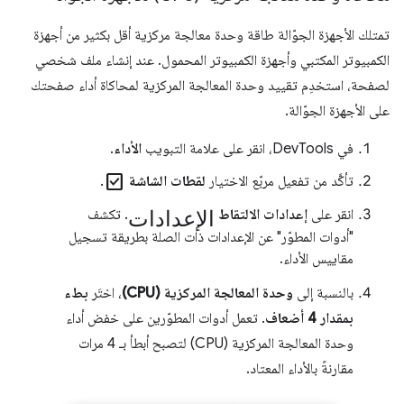
تمتلك الأجهزة الجوّالة طاقة وحدة معالجة مركزية أقل بكثير من أجهزة
الكمبيوتر المكتبي وأجهزة الكمبيوتر المحمول. عند إنشاء ملف شخصي
لصفحة، استخدِم تقييد وحدة المعالجة المركزية لمحاكاة أداء صفحتك
على الأجهزة الجوّالة.
في DevTools، انقر على علامة التبويب
الأداء
.
check_box
تأكَّد من تفعيل مربّع الاختيار
لقطات الشاشة
.
الإعدادات
انقر على
إعدادات الالتقاط
. تكشف
"أدوات المطوّر" عن الإعدادات ذات الصلة بطريقة تسجيل
مقاييس الأداء.
بالنسبة إلى
وحدة المعالجة المركزية (CPU)
، اختَر
بطء
بمقدار 4 أضعاف
. تعمل أدوات المطوّرين على خفض أداء
وحدة المعالجة المركزية (CPU) لتصبح أبطأ بـ 4 مرات
مقارنةً بالأداء المعتاد.