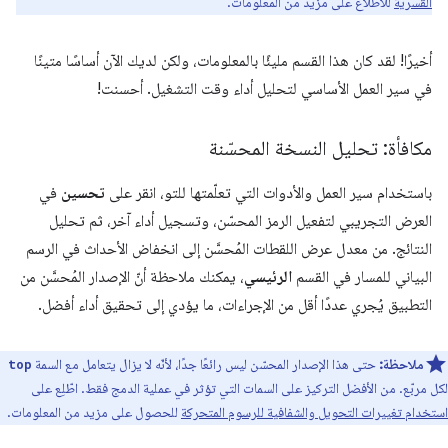
القسرية
للاطّلاع على مزيد من المعلومات.
أخيرًا! لقد كان هذا القسم مليئًا بالمعلومات، ولكن لديك الآن أساسًا متينًا
في سير العمل الأساسي لتحليل أداء وقت التشغيل. أحسنت!
مكافأة: تحليل النسخة المحسّنة
باستخدام سير العمل والأدوات التي تعلّمتها للتو، انقر على
تحسين
في
العرض التجريبي لتفعيل الرمز المحسّن، وتسجيل أداء آخر، ثم تحليل
النتائج. من معدل عرض اللقطات المُحسَّن إلى انخفاض الأحداث في الرسم
البياني للمسار في القسم
الرئيسي
، يمكنك ملاحظة أنّ الإصدار المُحسَّن من
التطبيق يُجري عددًا أقل من الإجراءات، ما يؤدي إلى تحقيق أداء أفضل.
ملاحظة:
حتى هذا الإصدار المحسّن ليس رائعًا جدًا، لأنّه لا يزال يتعامل مع السمة
top
لكل مربّع. من الأفضل التركيز على السمات التي تؤثر في عملية الدمج فقط. اطّلِع على
استخدام تغييرات التحويل والشفافية للرسوم المتحركة
للحصول على مزيد من المعلومات.