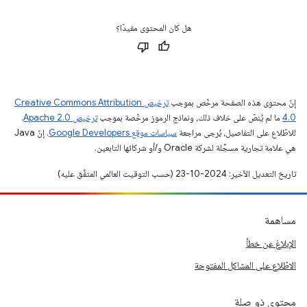
هل كان المحتوى مفيدًا؟
إنّ محتوى هذه الصفحة مرخّص بموجب
ترخيص Creative Commons Attribution
4.0‏
ما لم يُنصّ على خلاف ذلك، ونماذج الرموز مرخّصة بموجب
ترخيص Apache 2.0‏
.
للاطّلاع على التفاصيل، يُرجى مراجعة
سياسات موقع Google Developers‏
. إنّ Java
هي علامة تجارية مسجَّلة لشركة Oracle و/أو شركائها التابعين.
تاريخ التعديل الأخير: 2024-10-23 (حسب التوقيت العالمي المتفَّق عليه)
مساهمة
الإبلاغ عن خطأ
الاطّلاع على المشاكل المفتوحة
محتوى ذو صلة