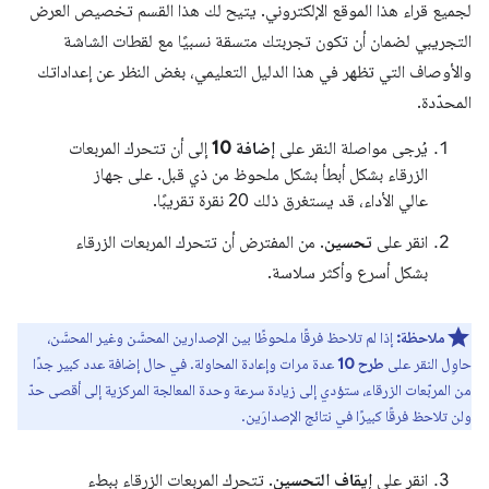
لجميع قراء هذا الموقع الإلكتروني. يتيح لك هذا القسم تخصيص العرض
التجريبي لضمان أن تكون تجربتك متسقة نسبيًا مع لقطات الشاشة
والأوصاف التي تظهر في هذا الدليل التعليمي، بغض النظر عن إعداداتك
المحدّدة.
يُرجى مواصلة النقر على
إضافة 10
إلى أن تتحرك المربعات
الزرقاء بشكل أبطأ بشكل ملحوظ من ذي قبل. على جهاز
عالي الأداء، قد يستغرق ذلك 20 نقرة تقريبًا.
انقر على
تحسين
. من المفترض أن تتحرك المربعات الزرقاء
بشكل أسرع وأكثر سلاسة.
ملاحظة:
إذا لم تلاحظ فرقًا ملحوظًا بين الإصدارين المحسَّن وغير المحسَّن،
حاوِل النقر على
طرح 10
عدة مرات وإعادة المحاولة. في حال إضافة عدد كبير جدًا
من المربّعات الزرقاء، ستؤدي إلى زيادة سرعة وحدة المعالجة المركزية إلى أقصى حدّ
ولن تلاحظ فرقًا كبيرًا في نتائج الإصدارَين.
انقر على
إيقاف التحسين
. تتحرك المربعات الزرقاء ببطء