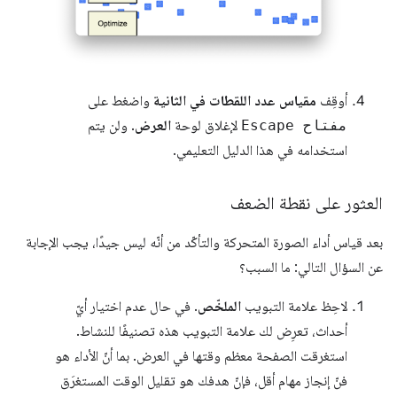
أوقِف
مقياس عدد اللقطات في الثانية
واضغط على
مفتاح Escape
لإغلاق لوحة
العرض
. ولن يتم
استخدامه في هذا الدليل التعليمي.
العثور على نقطة الضعف
بعد قياس أداء الصورة المتحركة والتأكّد من أنّه ليس جيدًا، يجب الإجابة
عن السؤال التالي: ما السبب؟
لاحِظ علامة التبويب
الملخّص
. في حال عدم اختيار أيّ
أحداث، تعرِض لك علامة التبويب هذه تصنيفًا للنشاط.
استغرقت الصفحة معظم وقتها في العرض. بما أنّ الأداء هو
فنّ إنجاز مهام أقل، فإنّ هدفك هو تقليل الوقت المستغرَق