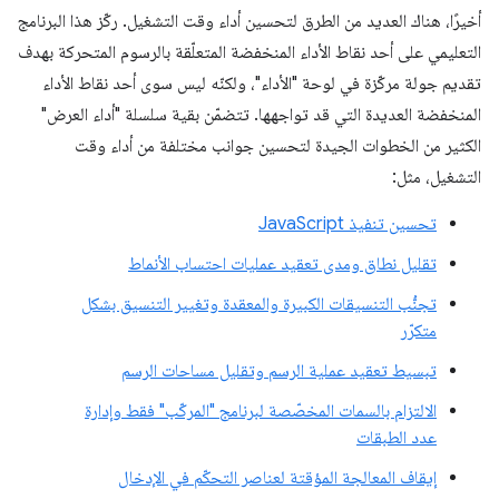
أخيرًا، هناك العديد من الطرق لتحسين أداء وقت التشغيل. ركّز هذا البرنامج
التعليمي على أحد نقاط الأداء المنخفضة المتعلّقة بالرسوم المتحركة بهدف
تقديم جولة مركّزة في لوحة "الأداء"، ولكنّه ليس سوى أحد نقاط الأداء
المنخفضة العديدة التي قد تواجهها. تتضمّن بقية سلسلة "أداء العرض"
الكثير من الخطوات الجيدة لتحسين جوانب مختلفة من أداء وقت
التشغيل، مثل:
تحسين تنفيذ JavaScript
تقليل نطاق ومدى تعقيد عمليات احتساب الأنماط
تجنُّب التنسيقات الكبيرة والمعقدة وتغيير التنسيق بشكل
متكرّر
تبسيط تعقيد عملية الرسم وتقليل مساحات الرسم
الالتزام بالسمات المخصّصة لبرنامج "المركّب" فقط وإدارة
عدد الطبقات
إيقاف المعالجة المؤقتة لعناصر التحكّم في الإدخال