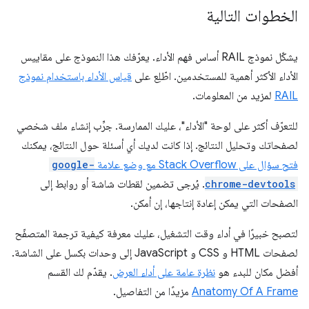
الخطوات التالية
يشكّل نموذج RAIL أساس فهم الأداء. يعرّفك هذا النموذج على مقاييس
الأداء الأكثر أهمية للمستخدمين. اطّلِع على
قياس الأداء باستخدام نموذج
RAIL
لمزيد من المعلومات.
للتعرّف أكثر على لوحة "الأداء"، عليك الممارسة. جرِّب إنشاء ملف شخصي
لصفحاتك وتحليل النتائج. إذا كانت لديك أي أسئلة حول النتائج، يمكنك
فتح سؤال على Stack Overflow مع وضع علامة
google-
chrome-devtools
. يُرجى تضمين لقطات شاشة أو روابط إلى
الصفحات التي يمكن إعادة إنتاجها، إن أمكن.
لتصبح خبيرًا في أداء وقت التشغيل، عليك معرفة كيفية ترجمة المتصفّح
لصفحات HTML و CSS و JavaScript إلى وحدات بكسل على الشاشة.
أفضل مكان للبدء هو
نظرة عامة على أداء العرض
. يقدّم لك القسم
Anatomy Of A Frame
مزيدًا من التفاصيل.