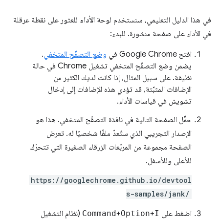
في هذا الدليل التعليمي، سنستخدم لوحة
الأداء
للعثور على نقطة عرقلة
في الأداء على صفحة منشورة. للبدء:
افتح Google Chrome في
وضع التصفّح المتخفي
.
يضمن وضع التصفّح المتخفي تشغيل Chrome في حالة
نظيفة. على سبيل المثال، إذا كانت لديك الكثير من
الإضافات المثبَّتة، قد تؤدي هذه الإضافات إلى إدخال
تشويش في قياسات الأداء.
حمِّل الصفحة التالية في نافذة التصفّح المتخفي. هذا هو
الإصدار التجريبي الذي ستُعدّ ملفًا شخصيًا له. تعرض
الصفحة مجموعة من المربّعات الزرقاء الصغيرة التي تتحرّك
للأعلى وللأسفل.
https://googlechrome.github.io/devtool
s-samples/jank/
اضغط على
I
+
Option
+
Command
(نظام التشغيل