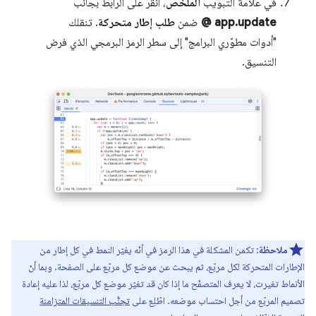
في علامة التبويب
الملخّص
، انقر على الرابط بجانب
app.update @
ضمن
طلب إطار متحركة
. تنقلك
"أدوات مطوّري البرامج" إلى سطر الرمز البرمجي الذي فرض
التنسيق.
ملاحظة
: تكمن المشكلة في هذا الرمز في أنّه يغيّر النمط في كل إطار من
الإطارات المتحركة لكل مربّع، ثم يبحث عن موضع كل مربّع على الصفحة. وبما أنّ
الأنماط تغيرت، لا يعرف المتصفّح ما إذا كان قد تغيّر موضع كل مربّع، لذا عليه إعادة
تصميم المربّع من أجل احتساب موضعه. اطّلِع على
تجنُّب التنسيقات المتزامنة