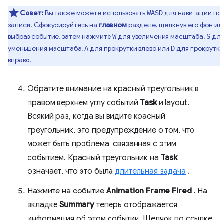
Совет:
Вы также можете использовать
для навигации п
WASD
записи. Сфокусируйтесь на
главном
разделе, щелкнув его фон и
выбрав событие, затем нажмите
для увеличения масштаба,
дл
W
S
уменьшения масштаба,
для прокрутки влево или
для прокрутк
A
D
вправо.
Обратите внимание на красный треугольник в
правом верхнем углу событий
Task
и layout.
Всякий раз, когда вы видите красный
треугольник, это предупреждение о том, что
может быть проблема, связанная с этим
событием. Красный треугольник на
Task
означает, что это была
длительная задача
.
Нажмите на событие
Animation Frame Fired
. На
вкладке
Summary
теперь отображается
информация об этом событии. Щелчок по ссылке