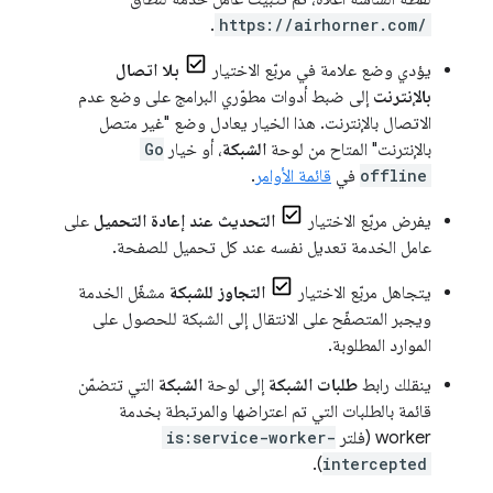
.
https://airhorner.com/
يؤدي وضع علامة في مربّع الاختيار
بلا اتصال
بالإنترنت
إلى ضبط أدوات مطوّري البرامج على وضع عدم
الاتصال بالإنترنت. هذا الخيار يعادل وضع "غير متصل
بالإنترنت" المتاح من لوحة
الشبكة
، أو خيار
Go
offline
في
قائمة الأوامر
.
يفرض مربّع الاختيار
التحديث عند إعادة التحميل
على
عامل الخدمة تعديل نفسه عند كل تحميل للصفحة.
يتجاهل مربّع الاختيار
التجاوز للشبكة
مشغّل الخدمة
ويجبر المتصفّح على الانتقال إلى الشبكة للحصول على
الموارد المطلوبة.
ينقلك رابط
طلبات الشبكة
إلى لوحة
الشبكة
التي تتضمّن
قائمة بالطلبات التي تم اعتراضها والمرتبطة بخدمة
worker (فلتر
is:service-worker-
).
intercepted