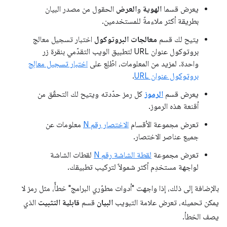
يعرض قسما
الهوية
و
العرض
الحقول من مصدر البيان
بطريقة أكثر ملاءمةً للمستخدمين.
يتيح لك قسم
معالجات البروتوكول
اختبار تسجيل معالج
بروتوكول عنوان URL لتطبيق الويب التقدّمي بنقرة زر
واحدة. لمزيد من المعلومات، اطّلِع على
اختبار تسجيل معالِج
بروتوكول عنوان URL
.
يعرض قسم
الرموز
كل رمز حدّدته ويتيح لك التحقّق من
أقنعة هذه الرموز.
تعرض مجموعة الأقسام
الاختصار رقم N
معلومات عن
جميع عناصر الاختصار.
تعرض مجموعة
لقطة الشاشة رقم N
لقطات الشاشة
لواجهة مستخدِم أكثر شمولاً لتركيب تطبيقك.
بالإضافة إلى ذلك، إذا واجهت "أدوات مطوّري البرامج" خطأً، مثل رمز لا
يمكن تحميله، تعرض علامة التبويب
البيان
قسم
قابلية التثبيت
الذي
يصف الخطأ.