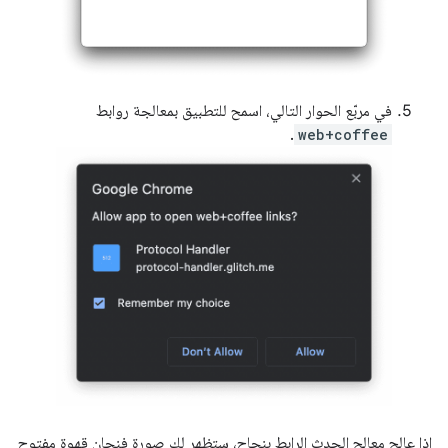
في مربّع الحوار التالي، اسمح للتطبيق بمعالجة روابط
.
web+coffee
إذا عالج معالِج الحدث الرابط بنجاح، ستظهر لك صورة فنجان قهوة مفتوح