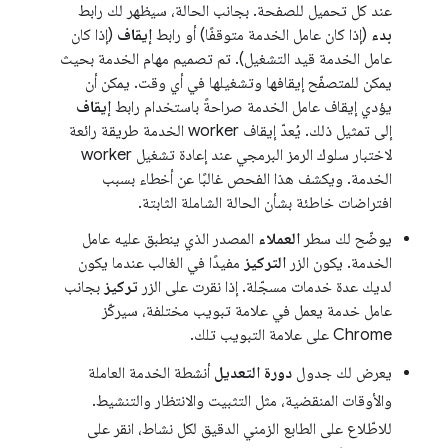
عند كل تحميل للصفحة. بجانب الحالة، سيظهر لك رابط
بدء
(إذا كان عامل الخدمة متوقفًا) أو رابط
إيقاف
(إذا كان
عامل الخدمة قيد التشغيل). تم تصميم مهام الخدمة بحيث
يمكن للمتصفّح إيقافها وتشغيلها في أي وقت. يمكن أن
يؤدي إيقاف عامل الخدمة صراحةً باستخدام رابط
إيقاف
إلى تمثيل ذلك. يُعدّ إيقاف worker الخدمة طريقة رائعة
لاختبار سلوك الرمز البرمجي عند إعادة تشغيل worker
الخدمة. ويكشف هذا الفحص غالبًا عن أخطاء بسبب
افتراضات خاطئة بشأن الحالة الشاملة الثابتة.
يوضّح لك سطر
العملاء
المصدر الذي ينطبق عليه عامل
الخدمة. يكون الزر
التركيز
مفيدًا في الغالب عندما يكون
لديك عدة خدمات مسجّلة. إذا نقرت على الزر
تركيز
بجانب
عامل خدمة يعمل في علامة تبويب مختلفة، سيركّز
Chrome على علامة التبويب تلك.
يعرض لك جدول
دورة التعديل
أنشطة الخدمة العاملة
والأوقات المنقضية، مثل التثبيت والانتظار والتنشيط.
للاطّلاع على الطابع الزمني الدقيق لكل نشاط، انقر على