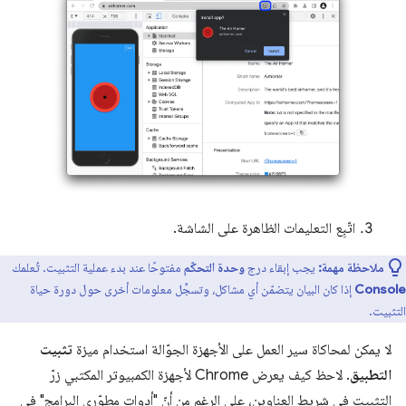
اتّبِع التعليمات الظاهرة على الشاشة.
ملاحظة مهمة:
يجب إبقاء درج
وحدة التحكّم
مفتوحًا عند بدء عملية التثبيت. تُعلمك
Console
إذا كان البيان يتضمّن أي مشاكل، وتسجِّل معلومات أخرى حول دورة حياة
التثبيت.
لا يمكن لمحاكاة سير العمل على الأجهزة الجوّالة استخدام ميزة
تثبيت
التطبيق
. لاحظ كيف يعرض Chrome لأجهزة الكمبيوتر المكتبي زرّ
التثبيت في شريط العناوين، على الرغم من أنّ "أدوات مطوّري البرامج" في