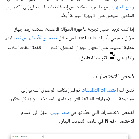
وضع الجهاز
. ومع ذلك، إذا تمكّنت من إضافة تطبيقك بنجاح إلى الكمبيوتر
المكتبي، سيعمل على الأجهزة الجوّالة أيضًا.
إذا كنت تريد اختبار تجربة الأجهزة الجوّالة الأصلية، يمكنك ربط جهاز
جوّال حقيقي بأدوات DevTools من خلال
تصحيح الأخطاء عن بُعد
. لبدء
عملية التثبيت على الجهاز الجوّال المتصل، افتح
قائمة النقاط الثلاث
وانقر على
تثبيت التطبيق
.
فحص الاختصارات
تتيح لك
اختصارات التطبيقات
توفير إمكانية الوصول السريع إلى
مجموعة من الإجراءات الشائعة التي يحتاجها المستخدمون بشكل متكرر.
لفحص الاختصارات التي حدّدتها في
ملف البيان
، انتقِل إلى أقسام
الاختصار رقم N
في علامة التبويب
البيان
.