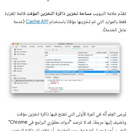
تقدّم علامة التبويب
مساحة تخزين ذاكرة التخزين المؤقت
قائمة للقراءة
فقط بالموارد التي تم تخزينها مؤقتًا باستخدام
Cache API
(خدمة
عامل الخدمة).
يُرجى العِلم أنّه في المرة الأولى التي تفتح فيها ذاكرة تخزين مؤقت
وتضيف إليها مرجعًا، قد لا ترصد "أدوات مطوّري البرامج في Chrome"
التغيير. أعِد تحميل الصفحة، ومن المفترض أن تظهر لك ذاكرة التخزين