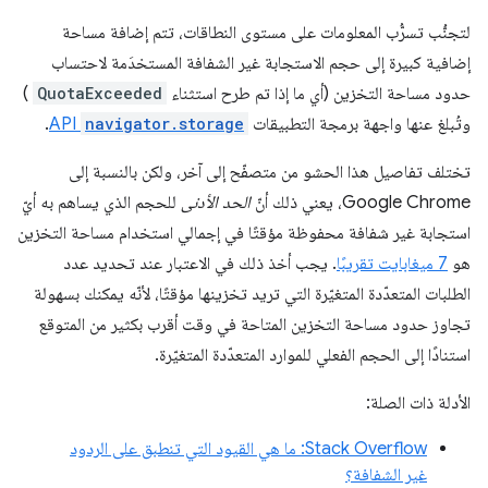
لتجنُّب تسرُّب المعلومات على مستوى النطاقات، تتم إضافة مساحة
إضافية كبيرة إلى حجم الاستجابة غير الشفافة المستخدَمة لاحتساب
حدود مساحة التخزين (أي ما إذا تم طرح استثناء
QuotaExceeded
)
وتُبلغ عنها واجهة برمجة التطبيقات
navigator.storage
API
.
تختلف تفاصيل هذا الحشو من متصفّح إلى آخر، ولكن بالنسبة إلى
Google Chrome، يعني ذلك أنّ
الحد الأدنى
للحجم الذي يساهم به أيّ
استجابة غير شفافة محفوظة مؤقتًا في إجمالي استخدام مساحة التخزين
هو
7 ميغابايت تقريبًا
. يجب أخذ ذلك في الاعتبار عند تحديد عدد
الطلبات المتعدّدة المتغيّرة التي تريد تخزينها مؤقتًا، لأنّه يمكنك بسهولة
تجاوز حدود مساحة التخزين المتاحة في وقت أقرب بكثير من المتوقع
استنادًا إلى الحجم الفعلي للموارد المتعدّدة المتغيّرة.
الأدلة ذات الصلة:
Stack Overflow: ما هي القيود التي تنطبق على الردود
غير الشفافة؟