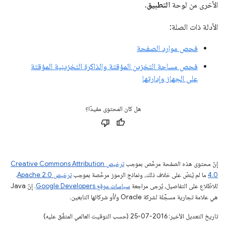
الأخرى من لوحة
التطبيق
.
الأدلة ذات الصلة:
فحص موارد الصفحة
فحص مساحة التخزين المؤقتة والذاكرة التخزينية المؤقتة
على الجهاز وإدارتها
هل كان المحتوى مفيدًا؟
إنّ محتوى هذه الصفحة مرخّص بموجب
ترخيص Creative Commons Attribution
4.0‏
ما لم يُنصّ على خلاف ذلك، ونماذج الرموز مرخّصة بموجب
ترخيص Apache 2.0‏
.
للاطّلاع على التفاصيل، يُرجى مراجعة
سياسات موقع Google Developers‏
. إنّ Java
هي علامة تجارية مسجَّلة لشركة Oracle و/أو شركائها التابعين.
تاريخ التعديل الأخير: 2016-07-25 (حسب التوقيت العالمي المتفَّق عليه)