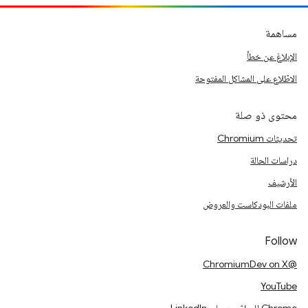
مساهمة
الإبلاغ عن خطأ
الاطّلاع على المشاكل المفتوحة
محتوى ذو صلة
تحديثات Chromium
دراسات الحالة
الأرشيف
ملفات البودكاست والعروض
Follow
@ChromiumDev on X
YouTube