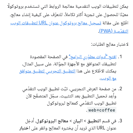
يمكن لتطبيقات الويب التقدمية معالجة الروابط التي تستخدم بروتوكولًا
معيّنًا للحصول على تجربة أكثر تكاملاً. للتعرّف على كيفية إنشاء معالِج،
اطّلِع على مقالة
تسجيل معالِج بروتوكول عنوان URL لتطبيقات الويب
التقدّمية (PWA)
.
لاختبار معالِج الطلبات:
افتح "أدوات مطوّري البرامج"
في الصفحة المقصودة
لتطبيقك المتوافق مع الأجهزة الجوّالة. على سبيل المثال،
يمكنك الاطّلاع على هذا
التطبيق التجريبي لتطبيق متوافق
مع الويب
.
من صفحة العرض التجريبي، ثبِّت تطبيق الويب التقدّمي
وأعِد تحميل التطبيق بعد التثبيت. سجّل المتصفّح الآن
تطبيق الويب التقدّمي كمعالج لبروتوكول
.
web+coffee
في قسم
التطبيق
>
البيان
>
معالج البروتوكول
، أدخِل
عنوان URL الذي تريد أن يختبره المعالِج وانقر على
اختبار