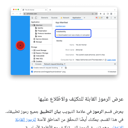
عرض الرموز القابلة للتكيّف والاطّلاع عليها
يعرض قسم
الرموز
في علامة التبويب
بيان التطبيق
جميع رموز تطبيقك.
في هذا القسم، يمكنك أيضًا التحقّق من المناطق الآمنة
للرموز القابلة
للإخفاء
، وهو تنسيق الرموز التي تتكيف مع الأنظمة الأساسية.