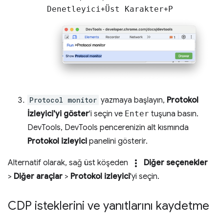
Denetleyici
+
Üst Karakter
+
P
Protocol monitor
yazmaya başlayın,
Protokol
İzleyici'yi göster
'i seçin ve
Enter
tuşuna basın.
DevTools, DevTools pencerenizin alt kısmında
Protokol izleyici
panelini gösterir.
more_vert
Alternatif olarak, sağ üst köşeden
Diğer seçenekler
>
Diğer araçlar
>
Protokol izleyici
'yi seçin.
CDP isteklerini ve yanıtlarını kaydetme