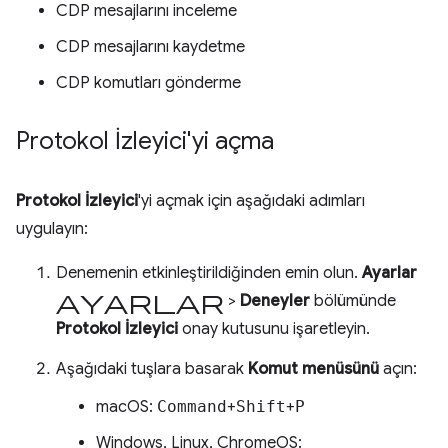
CDP mesajlarını inceleme
CDP mesajlarını kaydetme
CDP komutları gönderme
Protokol İzleyici'yi açma
Protokol İzleyici
'yi açmak için aşağıdaki adımları
uygulayın:
Denemenin etkinleştirildiğinden emin olun.
Ayarlar
ayarlar
>
Deneyler
bölümünde
Protokol İzleyici
onay kutusunu işaretleyin.
Aşağıdaki tuşlara basarak
Komut menüsünü
açın:
macOS:
Command
+
Shift
+
P
Windows, Linux, ChromeOS: