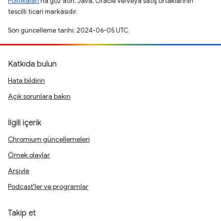
Politikaları
'na göz atın. Java, Oracle ve/veya satış ortaklarının
tescilli ticari markasıdır.
Son güncelleme tarihi: 2024-06-05 UTC.
Katkıda bulun
Hata bildirin
Açık sorunlara bakın
İlgili içerik
Chromium güncellemeleri
Örnek olaylar
Arşivle
Podcast'ler ve programlar
Takip et