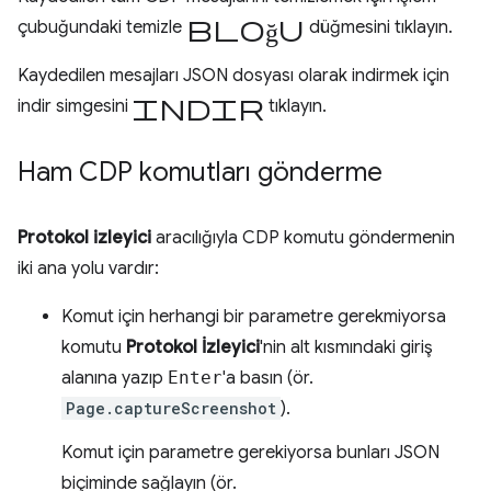
bloğu
çubuğundaki temizle
düğmesini tıklayın.
Kaydedilen mesajları JSON dosyası olarak indirmek için
indir
indir simgesini
tıklayın.
Ham CDP komutları gönderme
Protokol izleyici
aracılığıyla CDP komutu göndermenin
iki ana yolu vardır:
Komut için herhangi bir parametre gerekmiyorsa
komutu
Protokol İzleyici
'nin alt kısmındaki giriş
alanına yazıp
Enter
'a basın (ör.
Page.captureScreenshot
).
Komut için parametre gerekiyorsa bunları JSON
biçiminde sağlayın (ör.