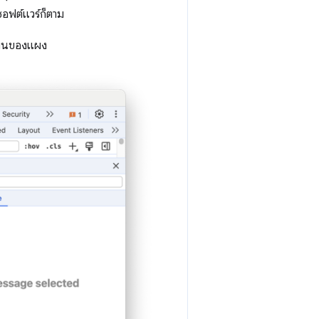
ซอฟต์แวร์ก็ตาม
านบนของแผง