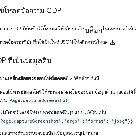
วน์โหลดข้อความ CDP
บล็อก
ความ CDP ที่บันทึกไว้ทั้งหมด ให้คลิกปุ่มล้าง
ในแถบการดำเนิ
download
หลดข้อความที่บันทึกไว้เป็นไฟล์ JSON ให้คลิกดาวน์โหลด
P ที่เป็นข้อมูลดิบ
 ผ่าน
เครื่องมือตรวจสอบโปรโตคอล
มี 2 วิธีหลักๆ ดังนี้
่ต้องใช้พารามิเตอร์ใดๆ ให้พิมพ์คำสั่งลงในช่องป้อนข้อมูลด้านล่างของ
เคร
เช่น
Page.captureScreenshot
องใช้พารามิเตอร์ ให้ระบุพารามิเตอร์ในรูปแบบ JSON เช่น
"Page.captureScreenshot","args":{"format": "jpeg"}}
่อนลงทางด้านขวาของช่องป้อนข้อมูลจะระบุเป้าหมาย