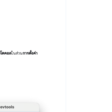
รโตคอล
ในส่วน
การตั้งค่า