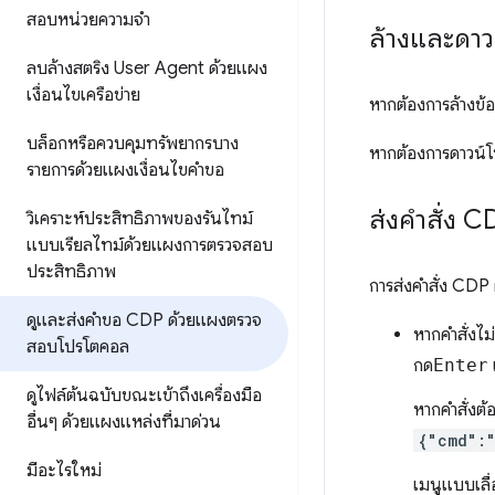
สอบหน่วยความจำ
ล้างและดา
ลบล้างสตริง User Agent ด้วยแผง
เงื่อนไขเครือข่าย
หากต้องการล้างข้อ
บล็อกหรือควบคุมทรัพยากรบาง
หากต้องการดาวน์โ
รายการด้วยแผงเงื่อนไขคำขอ
ส่งคำสั่ง CD
วิเคราะห์ประสิทธิภาพของรันไทม์
แบบเรียลไทม์ด้วยแผงการตรวจสอบ
ประสิทธิภาพ
การส่งคําสั่ง CDP
ดูและส่งคำขอ CDP ด้วยแผงตรวจ
หากคำสั่งไม
สอบโปรโตคอล
กด
Enter
ดูไฟล์ต้นฉบับขณะเข้าถึงเครื่องมือ
หากคำสั่งต้
อื่นๆ ด้วยแผงแหล่งที่มาด่วน
{"cmd":
มีอะไรใหม่
เมนูแบบเลื