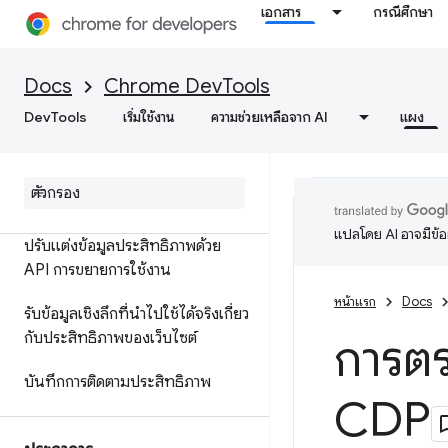
กับประสิทธิภาพ
เอกสาร
กรณีศึกษา
ข้อมูลอ้างอิงฟีเจอร์
Docs
Chrome DevTools
การอ้างอิงเหตุการณ์ในไทม์ไลน์
DevTools
เริ่มใช้งาน
ความช่วยเหลือจาก AI
แผง
วิเคราะห์ประสิทธิภาพของตัวเลือก
CSS
ประสิทธิภาพ Node
.
js ของโปรไฟล์
แปลโดย AI อาจมีข้
ปรับแต่งข้อมูลประสิทธิภาพด้วย
API การขยายการใช้งาน
หน้าแรก
Docs
รับข้อมูลเชิงลึกที่นำไปใช้ได้จริงเกี่ยว
กับประสิทธิภาพของเว็บไซต์
การตร
บันทึกการติดตามประสิทธิภาพ
CDP