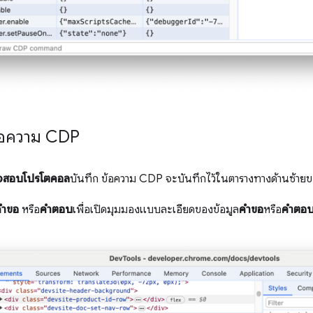
อความ CDP
รวจสอบโปรโตคอล
บันทึก ข้อความ CDP จะบันทึกไว้ในตารางทางด้านซ้า
ําขอ
หรือ
คําตอบ
เพื่อเปิดมุมมองแบบละเอียดของข้อมูล
คําขอ
หรือ
คําตอ