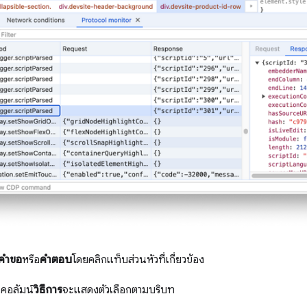
คําขอ
หรือ
คําตอบ
โดยคลิกแท็บส่วนหัวที่เกี่ยวข้อง
นคอลัมน์
วิธีการ
จะแสดงตัวเลือกตามบริบท