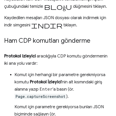
bloğu
çubuğundaki temizle
düğmesini tıklayın.
Kaydedilen mesajları JSON dosyası olarak indirmek için
indir
indir simgesini
tıklayın.
Ham CDP komutları gönderme
Protokol izleyici
aracılığıyla CDP komutu göndermenin
iki ana yolu vardır:
Komut için herhangi bir parametre gerekmiyorsa
komutu
Protokol İzleyici
'nin alt kısmındaki giriş
alanına yazıp
Enter
'a basın (ör.
Page.captureScreenshot
).
Komut için parametre gerekiyorsa bunları JSON
biçiminde sağlayın (ör.