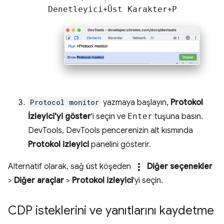
Denetleyici
+
Üst Karakter
+
P
Protocol monitor
yazmaya başlayın,
Protokol
İzleyici'yi göster
'i seçin ve
Enter
tuşuna basın.
DevTools, DevTools pencerenizin alt kısmında
Protokol izleyici
panelini gösterir.
more_vert
Alternatif olarak, sağ üst köşeden
Diğer seçenekler
>
Diğer araçlar
>
Protokol izleyici
'yi seçin.
CDP isteklerini ve yanıtlarını kaydetme