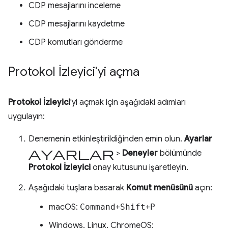
CDP mesajlarını inceleme
CDP mesajlarını kaydetme
CDP komutları gönderme
Protokol İzleyici'yi açma
Protokol İzleyici
'yi açmak için aşağıdaki adımları
uygulayın:
Denemenin etkinleştirildiğinden emin olun.
Ayarlar
ayarlar
>
Deneyler
bölümünde
Protokol İzleyici
onay kutusunu işaretleyin.
Aşağıdaki tuşlara basarak
Komut menüsünü
açın:
macOS:
Command
+
Shift
+
P
Windows, Linux, ChromeOS: