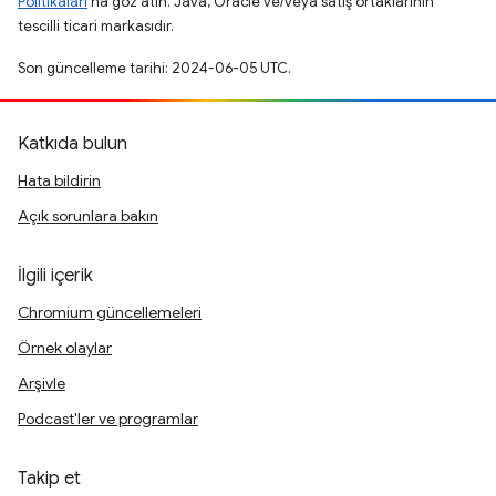
Politikaları
'na göz atın. Java, Oracle ve/veya satış ortaklarının
tescilli ticari markasıdır.
Son güncelleme tarihi: 2024-06-05 UTC.
Katkıda bulun
Hata bildirin
Açık sorunlara bakın
İlgili içerik
Chromium güncellemeleri
Örnek olaylar
Arşivle
Podcast'ler ve programlar
Takip et