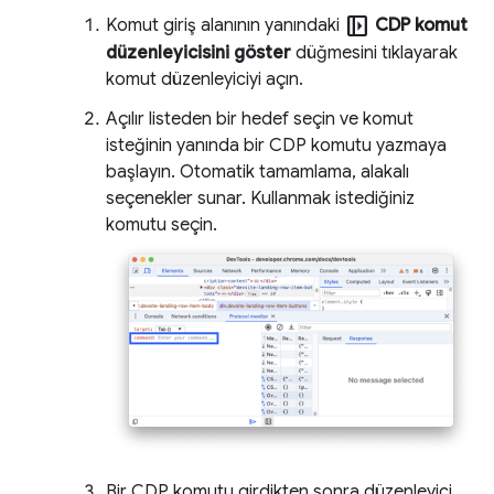
left_panel_open
Komut giriş alanının yanındaki
CDP komut
düzenleyicisini göster
düğmesini tıklayarak
komut düzenleyiciyi açın.
Açılır listeden bir hedef seçin ve komut
isteğinin yanında bir CDP komutu yazmaya
başlayın. Otomatik tamamlama, alakalı
seçenekler sunar. Kullanmak istediğiniz
komutu seçin.
Bir CDP komutu girdikten sonra düzenleyici,