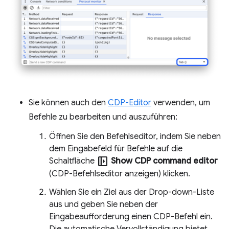
Sie können auch den
CDP-Editor
verwenden, um
Befehle zu bearbeiten und auszuführen:
Öffnen Sie den Befehlseditor, indem Sie neben
dem Eingabefeld für Befehle auf die
left_panel_open
Schaltfläche
Show CDP command editor
(CDP-Befehlseditor anzeigen) klicken.
Wählen Sie ein Ziel aus der Drop-down-Liste
aus und geben Sie neben der
Eingabeaufforderung einen CDP-Befehl ein.
Die automatische Vervollständigung bietet