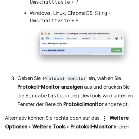
Umschalttaste
+
P
Windows, Linux, ChromeOS:
Strg
+
Umschalttaste
+
P
Geben Sie
Protocol monitor
ein, wählen Sie
Protokoll-Monitor anzeigen
aus und drücken Sie
die
Eingabetaste
. In den DevTools wird unten im
Fenster der Bereich
Protokollmonitor
angezeigt.
more_vert
Alternativ können Sie rechts oben auf das
Weitere
Optionen
>
Weitere Tools
>
Protokoll-Monitor
klicken.