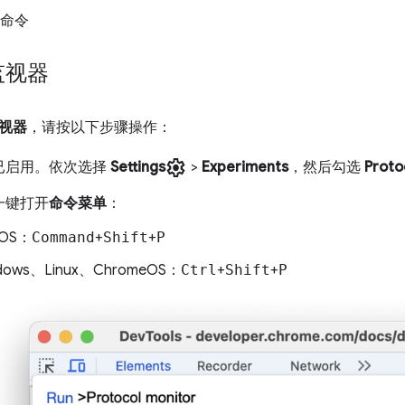
 命令
监视器
视器
，请按以下步骤操作：
settings
已启用。依次选择
Settings
>
Experiments
，然后勾选
Proto
一键打开
命令菜单
：
cOS：
Command
+
Shift
+
P
dows、Linux、ChromeOS：
Ctrl
+
Shift
+
P