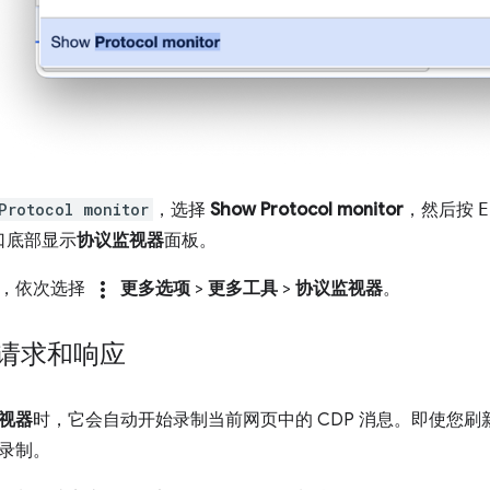
Protocol monitor
，选择
Show Protocol monitor
，然后按
E
口底部显示
协议监视器
面板。
more_vert
角，依次选择
更多选项
>
更多工具
>
协议监视器
。
P 请求和响应
视器
时，它会自动开始录制当前网页中的 CDP 消息。即使您刷新页
录制。