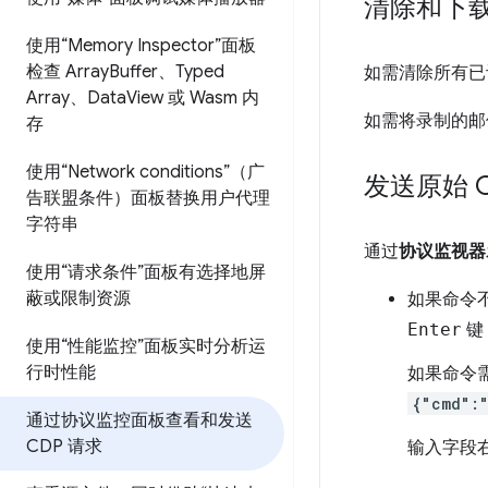
清除和下载
使用“Memory Inspector”面板
检查 Array
Buffer、Typed
如需清除所有已
Array、Data
View 或 Wasm 内
如需将录制的邮件
存
使用“Network conditions”（广
发送原始 C
告联盟条件）面板替换用户代理
字符串
通过
协议监视器
使用“请求条件”面板有选择地屏
蔽或限制资源
如果命令
Enter
键
使用“性能监控”面板实时分析运
行时性能
如果命令需
{"cmd":
通过协议监控面板查看和发送
CDP 请求
输入字段