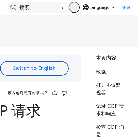
/
登录
本页内容
概览
打开协议监
视器
该内容对您有帮助吗？
P 请求
记录 CDP 请
求和响应
检查 CDP 消
息