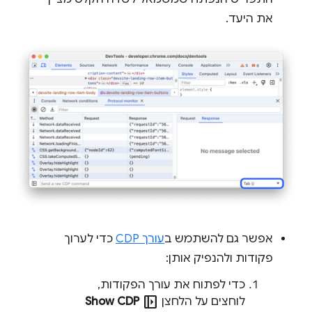
את היעד.
אפשר גם להשתמש ב
עורך CDP
כדי לערוך
פקודות ולהנפיק אותן:
כדי לפתוח את עורך הפקודות,
left_panel_open
לוחצים על הלחצן
Show CDP