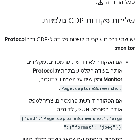
download
סמל ההורדה
.
שליחת פקודות CDP גולמיות
יש שתי דרכים עיקריות לשלוח פקודה ל-CDP דרך
Protocol
:
monitor
אם הפקודה לא דורשת פרמטרים, מקלידים
אותה בשדה הקלט שבתחתית
Protocol
Monitor
ומקישים על
Enter
. לדוגמה,
.
Page.captureScreenshot
אם הפקודה דורשת פרמטרים, צריך לספק
אותם בפורמט JSON, לדוגמה
{"cmd":"Page.captureScreenshot","args
.
":{"format": "jpeg"}}
התפריט הנפתח שמשמאל לשדה הקלט מציין