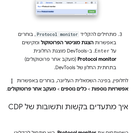
מתחילים להקליד
Protocol monitor
, בוחרים
באפשרות
הצגת מוניטור הפרוטוקול
ומקישים
על
Enter
. ב-DevTools מוצגת החלונית
Protocol monitor
(מעקב אחר פרוטוקולים)
בתחתית החלון של DevTools.
more_vert
לחלופין, בפינה השמאלית העליונה, בוחרים באפשרות
אפשרויות נוספות
>
כלים נוספים
>
מעקב אחר פרוטוקולים
.
איך מתעדים בקשות ותשובות של CDP
כשפותחים את
Protocol monitor
, הוא מתחיל להקליט