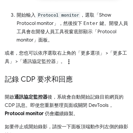
開始輸入
Protocol monitor
，選取「Show
Protocol monitor」
，然後按下
Enter
鍵。開發人員
工具會在開發人員工具視窗底部顯示「Protocol
monitor」
面板。
或者，您也可以依序選取右上角的「更多選項」
>「更多工
more_vert
具」
>「通訊協定監控器」
。
記錄 CDP 要求和回應
開啟
通訊協定監控器
後，系統會自動開始記錄目前網頁的
CDP 訊息。即使您重新整理頁面或關閉 DevTools，
Protocol monitor
仍會繼續錄製。
如要停止或開始錄影，請按一下面板頂端動作列左側的錄影