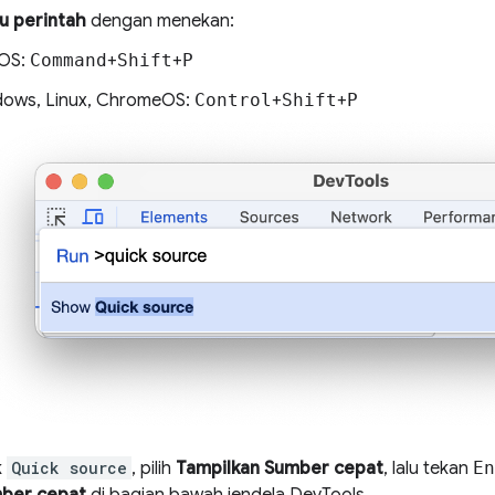
u perintah
dengan menekan:
OS:
Command
+
Shift
+
P
ows, Linux, ChromeOS:
Control
+
Shift
+
P
k
Quick source
, pilih
Tampilkan Sumber cepat
, lalu tekan
En