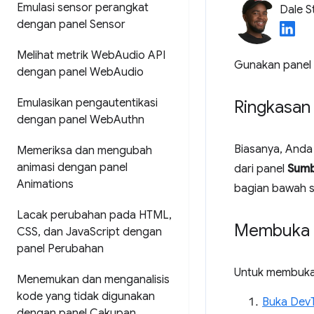
Emulasi sensor perangkat
Dale S
dengan panel Sensor
Melihat metrik Web
Audio API
Gunakan panel
dengan panel Web
Audio
Emulasikan pengautentikasi
Ringkasan
dengan panel Web
Authn
Biasanya, And
Memeriksa dan mengubah
animasi dengan panel
dari panel
Sum
Animations
bagian bawah s
Lacak perubahan pada HTML
,
Membuka 
CSS
,
dan Java
Script dengan
panel Perubahan
Untuk membuka
Menemukan dan menganalisis
kode yang tidak digunakan
Buka Dev
dengan panel Cakupan