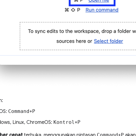
n:
OS:
Command
+
P
ows, Linux, ChromeOS:
Kontrol
+
P
ber cepat
terbuka, menggunakan pintasan
Command
+
P
akan 