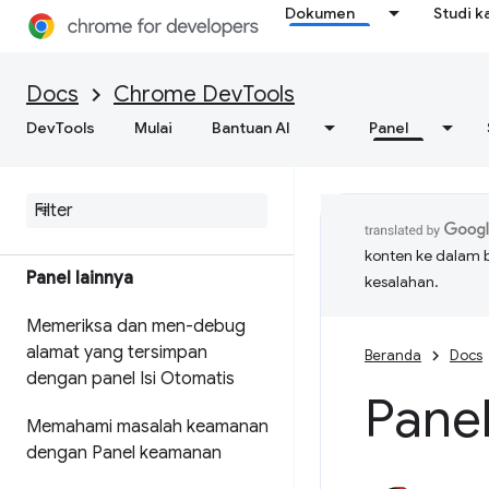
Dokumen
Studi k
Ringkasan
Menemukan masalah terkait
Docs
Chrome DevTools
performa rendering
DevTools
Mulai
Bantuan AI
Panel
Emulasi fitur media CSS
Menerapkan efek rendering
konten ke dalam 
Panel lainnya
kesalahan.
Memeriksa dan men-debug
alamat yang tersimpan
Beranda
Docs
dengan panel Isi Otomatis
Pane
Memahami masalah keamanan
dengan Panel keamanan