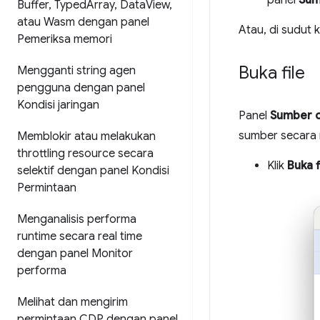
panel
Sum
Buffer
,
Typed
Array
,
Data
View
,
atau Wasm dengan panel
Atau, di sudut k
Pemeriksa memori
Buka file
Mengganti string agen
pengguna dengan panel
Kondisi jaringan
Panel
Sumber 
sumber secara 
Memblokir atau melakukan
throttling resource secara
Klik
Buka f
selektif dengan panel Kondisi
Permintaan
Menganalisis performa
runtime secara real time
dengan panel Monitor
performa
Melihat dan mengirim
permintaan CDP dengan panel