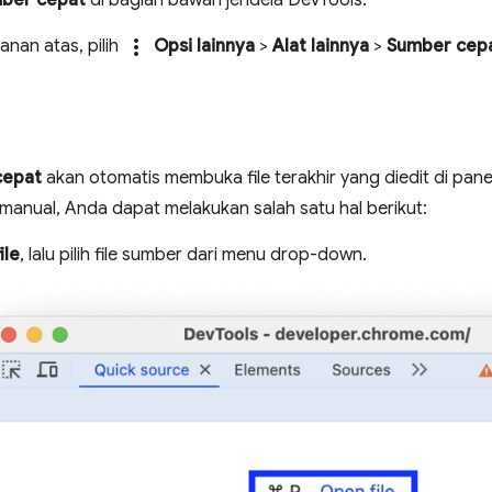
ber cepat
di bagian bawah jendela DevTools.
more_vert
anan atas, pilih
Opsi lainnya
>
Alat lainnya
>
Sumber cep
cepat
akan otomatis membuka file terakhir yang diedit di pan
manual, Anda dapat melakukan salah satu hal berikut:
ile
, lalu pilih file sumber dari menu drop-down.