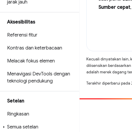
jarak jauh
Sumber cepat
Aksesibilitas
Referensi fitur
Kontras dan keterbacaan
Kecuali dinyatakan lain, 
Melacak fokus elemen
dilisensikan berdasarkan
adalah merek dagang terd
Menavigasi Dev
Tools dengan
teknologi pendukung
Terakhir diperbarui pada
Setelan
Beri kontribusi
Ringkasan
Laporkan bug
Semua setelan
Lihat masalah terbuka