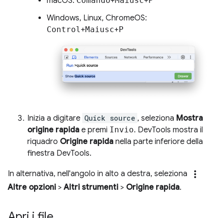
macOS:
Comando
+
Maiusc
+
P
Windows, Linux, ChromeOS:
Control
+
Maiusc
+
P
Inizia a digitare
Quick source
, seleziona
Mostra
origine rapida
e premi
Invio
. DevTools mostra il
riquadro
Origine rapida
nella parte inferiore della
finestra DevTools.
more_vert
In alternativa, nell'angolo in alto a destra, seleziona
Altre opzioni
>
Altri strumenti
>
Origine rapida
.
Apri i file