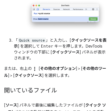
「
Quick source
」と入力し、[
クイックソースを表
示
] を選択して
Enter
キーを押します。DevTools
ウィンドウの下部に [
クイックソース
] パネルが表示
されます。
more_vert
または、右上の
[
その他のオプション
] > [
その他のツー
ル
] > [
クイックソース
] を選択します。
開いているファイル
[
ソース
] パネルで最後に編集したファイルが [
クイック ソ