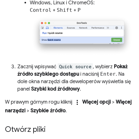
Windows, Linux i ChromeOS:
Control
+
Shift
+
P
Zacznij wpisywać
Quick source
, wybierz
Pokaż
źródło szybkiego dostępu
i naciśnij
Enter
. Na
dole okna narzędzi dla deweloperów wyświetla się
panel
Szybki kod źródłowy
.
more_vert
W prawym górnym rogu kliknij
Więcej opcji
>
Więcej
narzędzi
>
Szybkie źródło
.
Otwórz pliki