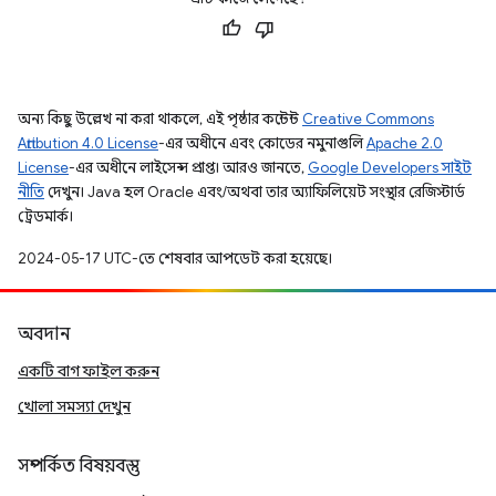
অন্য কিছু উল্লেখ না করা থাকলে, এই পৃষ্ঠার কন্টেন্ট
Creative Commons
Attribution 4.0 License
-এর অধীনে এবং কোডের নমুনাগুলি
Apache 2.0
License
-এর অধীনে লাইসেন্স প্রাপ্ত। আরও জানতে,
Google Developers সাইট
নীতি
দেখুন। Java হল Oracle এবং/অথবা তার অ্যাফিলিয়েট সংস্থার রেজিস্টার্ড
ট্রেডমার্ক।
2024-05-17 UTC-তে শেষবার আপডেট করা হয়েছে।
অবদান
একটি বাগ ফাইল করুন
খোলা সমস্যা দেখুন
সম্পর্কিত বিষয়বস্তু