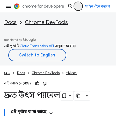
সাইন-ইন করুন
Docs
Chrome DevTools
এই পৃষ্ঠাটি
Cloud Translation API
অনুবাদ করেছে।
হোম
Docs
Chrome DevTools
প্যানেল
এটি কাজে লেগেছে?
দ্রুত উৎস প্যানেল
এই পৃষ্ঠায় যা যা আছে