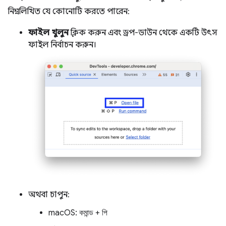
নিম্নলিখিত যে কোনোটি করতে পারেন:
ফাইল খুলুন
ক্লিক করুন এবং ড্রপ-ডাউন থেকে একটি উৎস
ফাইল নির্বাচন করুন।
অথবা চাপুন:
macOS:
কমান্ড
+
পি