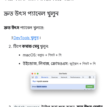
দ্রুত উৎস প্যানেল খুলুন
দ্রুত উৎস
প্যানেল খুলতে:
DevTools খুলুন
।
টিপে
কমান্ড মেনু
খুলুন:
macOS:
কমান্ড
+
শিফট
+
পি
উইন্ডোজ, লিনাক্স, ক্রোমওএস:
কন্ট্রোল
+
শিফট
+
পি