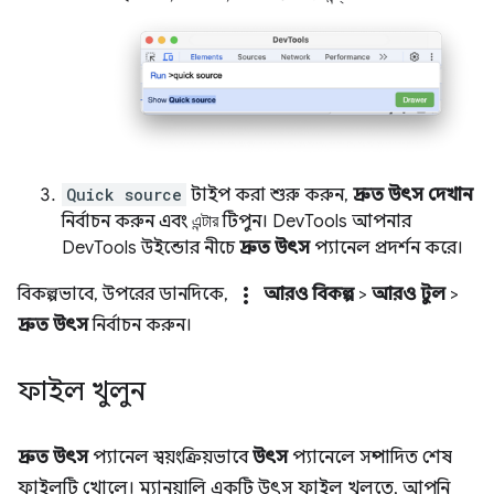
Quick source
টাইপ করা শুরু করুন,
দ্রুত উৎস দেখান
নির্বাচন করুন এবং
এন্টার
টিপুন। DevTools আপনার
DevTools উইন্ডোর নীচে
দ্রুত উৎস
প্যানেল প্রদর্শন করে।
more_vert
বিকল্পভাবে, উপরের ডানদিকে,
আরও বিকল্প
>
আরও টুল
>
দ্রুত উৎস
নির্বাচন করুন।
ফাইল খুলুন
দ্রুত উৎস
প্যানেল স্বয়ংক্রিয়ভাবে
উৎস
প্যানেলে সম্পাদিত শেষ
ফাইলটি খোলে। ম্যানুয়ালি একটি উৎস ফাইল খুলতে, আপনি