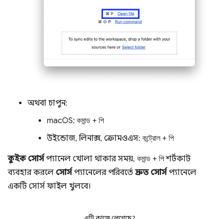
অথবা চাপুন:
macOS:
কমান্ড
+
পি
উইন্ডোজ, লিনাক্স, ক্রোমওএস:
কন্ট্রোল
+
পি
কুইক সোর্স
প্যানেল খোলা থাকার সময়,
কমান্ড
+
পি
শর্টকাট
ব্যবহার করলে
সোর্স
প্যানেলের পরিবর্তে
দ্রুত সোর্স
প্যানেলে
একটি সোর্স ফাইল খুলবে।
এটি কাজে লেগেছে?