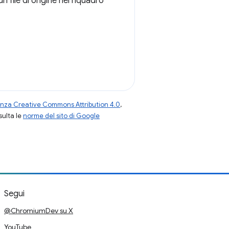
n file di origine nel riquadro
enza Creative Commons Attribution 4.0
,
nsulta le
norme del sito di Google
Segui
@ChromiumDev su X
YouTube