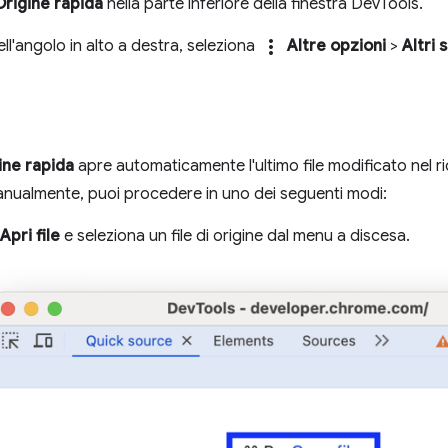
Origine rapida
nella parte inferiore della finestra DevTools.
more_vert
nell'angolo in alto a destra, seleziona
Altre opzioni
>
Altri 
ine rapida
apre automaticamente l'ultimo file modificato nel 
anualmente, puoi procedere in uno dei seguenti modi:
Apri file
e seleziona un file di origine dal menu a discesa.