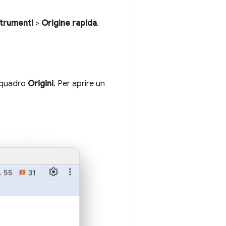
strumenti
>
Origine rapida
.
riquadro
Origini
. Per aprire un