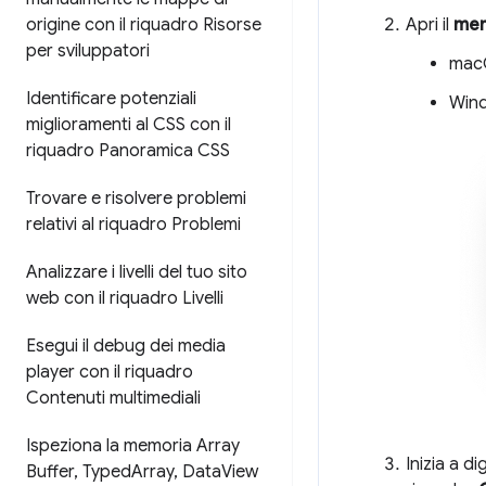
origine con il riquadro Risorse
Apri il
men
per sviluppatori
mac
Identificare potenziali
Wind
miglioramenti al CSS con il
riquadro Panoramica CSS
Trovare e risolvere problemi
relativi al riquadro Problemi
Analizzare i livelli del tuo sito
web con il riquadro Livelli
Esegui il debug dei media
player con il riquadro
Contenuti multimediali
Ispeziona la memoria Array
Inizia a di
Buffer
,
Typed
Array
,
Data
View