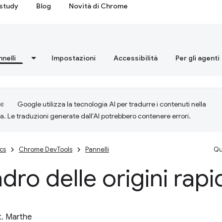
study
Blog
Novità di Chrome
nnelli
Impostazioni
Accessibilità
Per gli agenti
Google utilizza la tecnologia AI per tradurre i contenuti nella
ta. Le traduzioni generate dall'AI potrebbero contenere errori.
cs
Chrome DevTools
Pannelli
Qu
dro delle origini rapi
t. Marthe