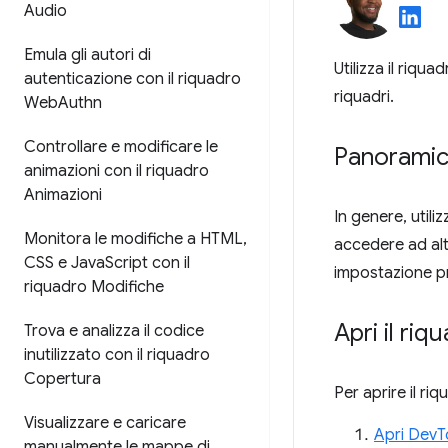
Audio
Emula gli autori di
Utilizza il riqua
autenticazione con il riquadro
riquadri.
Web
Authn
Controllare e modificare le
Panorami
animazioni con il riquadro
Animazioni
In genere, utiliz
Monitora le modifiche a HTML
,
accedere ad altr
CSS e Java
Script con il
impostazione pr
riquadro Modifiche
Apri il ri
Trova e analizza il codice
inutilizzato con il riquadro
Copertura
Per aprire il ri
Visualizzare e caricare
Apri DevT
manualmente le mappe di