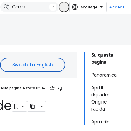
/
Accedi
Su questa
pagina
Panoramica
Apri il
esta pagina è stata utile?
riquadro
de
Origine
rapida
Apri i file