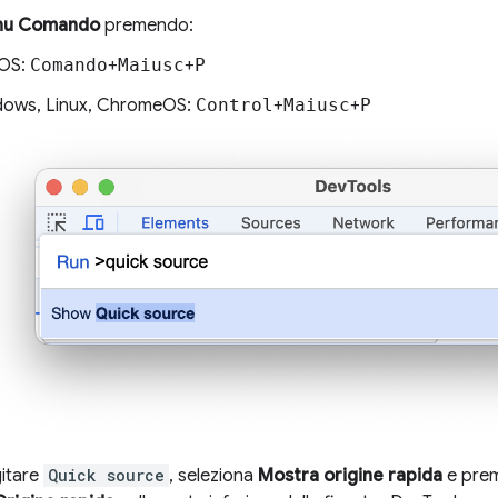
u Comando
premendo:
OS:
Comando
+
Maiusc
+
P
ows, Linux, ChromeOS:
Control
+
Maiusc
+
P
gitare
Quick source
, seleziona
Mostra origine rapida
e pre