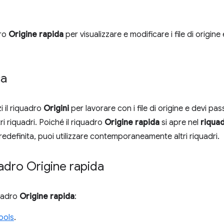
dro
Origine rapida
per visualizzare e modificare i file di origin
ca
zi il riquadro
Origini
per lavorare con i file di origine e devi pa
i riquadri. Poiché il riquadro
Origine rapida
si apre nel
riquad
edefinita, puoi utilizzare contemporaneamente altri riquadri.
quadro Origine rapida
quadro
Origine rapida
:
ools
.