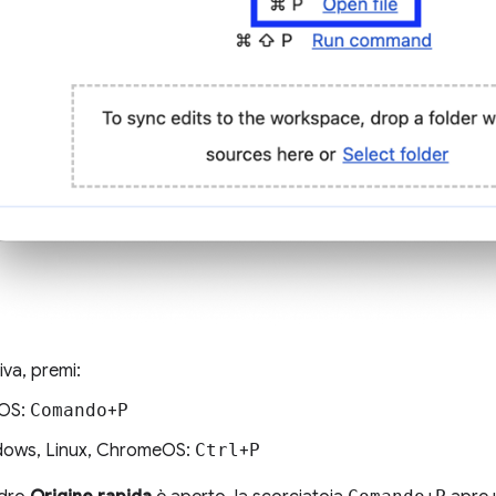
iva, premi:
OS:
Comando
+
P
ows, Linux, ChromeOS:
Ctrl
+
P