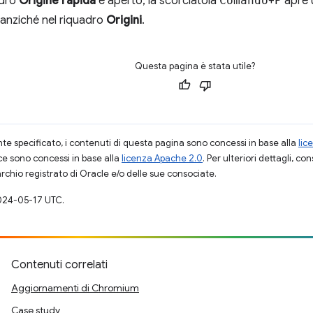
adro
Origine rapida
è aperto, la scorciatoia
Comando
+
P
apre u
anziché nel riquadro
Origini
.
Questa pagina è stata utile?
 specificato, i contenuti di questa pagina sono concessi in base alla
lic
ce sono concessi in base alla
licenza Apache 2.0
. Per ulteriori dettagli, co
rchio registrato di Oracle e/o delle sue consociate.
024-05-17 UTC.
Contenuti correlati
Aggiornamenti di Chromium
Case study