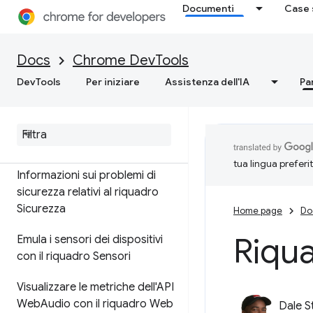
Documenti
Case 
Applicare effetti di rendering
Docs
Chrome DevTools
Altri riquadri
DevTools
Per iniziare
Assistenza dell'IA
Pa
Ispezionare ed eseguire il
debug degli indirizzi salvati
con il riquadro Compilazione
automatica
tua lingua preferi
Informazioni sui problemi di
sicurezza relativi al riquadro
Sicurezza
Home page
Do
Riqua
Emula i sensori dei dispositivi
con il riquadro Sensori
Visualizzare le metriche dell'API
Web
Audio con il riquadro Web
Dale S