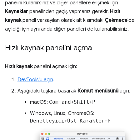
panelini kullanırsınız ve diğer panellere erişmek için
Kaynaklar
panelinden geçiş yapmanız gerekir.
Hızlı
kaynak
paneli varsayılan olarak alt kısımdaki
Çekmece
'de
açıldığı için aynı anda diğer panelleri de kullanabilirsiniz.
Hızlı kaynak panelini açma
Hızlı kaynak
panelini açmak için:
DevTools'u açın
.
Aşağıdaki tuşlara basarak
Komut menüsünü
açın:
macOS:
Command
+
Shift
+
P
Windows, Linux, ChromeOS:
Denetleyici
+
Üst Karakter
+
P