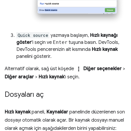
Quick source
yazmaya başlayın,
Hızlı kaynağı
göster
'i seçin ve
Enter
tuşuna basın. DevTools,
DevTools pencerenizin alt kısmında
Hızlı kaynak
panelini gösterir.
more_vert
Alternatif olarak, sağ üst köşede
Diğer seçenekler
>
Diğer araçlar
>
Hızlı kaynak
'ı seçin.
Dosyaları aç
Hızlı kaynak
paneli,
Kaynaklar
panelinde düzenlenen son
dosyayı otomatik olarak açar. Bir kaynak dosyayı manuel
olarak açmak için aşağıdakilerden birini yapabilirsiniz: