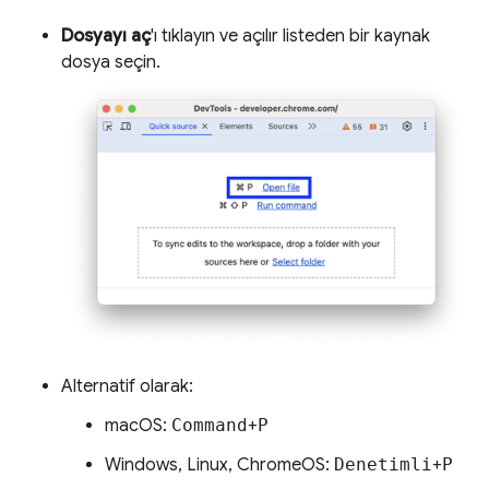
Dosyayı aç
'ı tıklayın ve açılır listeden bir kaynak
dosya seçin.
Alternatif olarak:
macOS:
Command
+
P
Windows, Linux, ChromeOS:
Denetimli
+
P