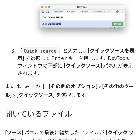
「
Quick source
」と入力し、[
クイックソースを表
示
] を選択して
Enter
キーを押します。DevTools
ウィンドウの下部に [
クイックソース
] パネルが表示
されます。
more_vert
または、右上の
[
その他のオプション
] > [
その他のツー
ル
] > [
クイックソース
] を選択します。
開いているファイル
[
ソース
] パネルで最後に編集したファイルが [
クイック ソ