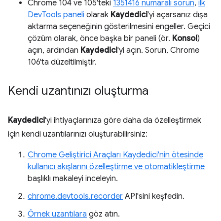
Chrome 104 ve 105'teki
1351416 numaralı sorun
,
ilk
DevTools paneli
olarak
Kaydedici
'yi açarsanız dışa
aktarma seçeneğinin gösterilmesini engeller. Geçici
çözüm olarak, önce başka bir paneli (ör.
Konsol
)
açın, ardından
Kaydedici
'yi açın. Sorun, Chrome
106'ta düzeltilmiştir.
Kendi uzantınızı oluşturma
Kaydedici
'yi ihtiyaçlarınıza göre daha da özelleştirmek
için kendi uzantılarınızı oluşturabilirsiniz:
Chrome Geliştirici Araçları Kaydedici'nin ötesinde
kullanıcı akışlarını özelleştirme ve otomatikleştirme
başlıklı makaleyi inceleyin.
chrome.devtools.recorder
API'sini keşfedin.
Örnek uzantılara
göz atın.