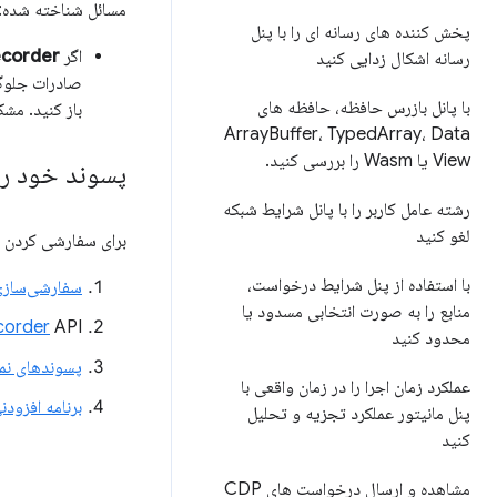
مسائل شناخته شده:
پخش کننده های رسانه ای را با پنل
اگر
Recorder 
رسانه اشکال زدایی کنید
صادرات جلوگیر
با پانل بازرس حافظه، حافظه های
باز کنید. مشکل در کروم
Array
Buffer، Typed
Array، Data
View یا Wasm را بررسی کنید
.
پسوند خود را
رشته عامل کاربر را با پانل شرایط شبکه
لغو کنید
برای سفارشی کردن 
با استفاده از پنل شرایط درخواست،
سفارشی‌سازی و خودکا
منابع را به صورت انتخابی مسدود یا
API را کاوش کنید.
corder
محدود کنید
پسوندهای نم
عملکرد زمان اجرا را در زمان واقعی با
برنامه افزود
پنل مانیتور عملکرد تجزیه و تحلیل
کنید
مشاهده و ارسال درخواست های CDP