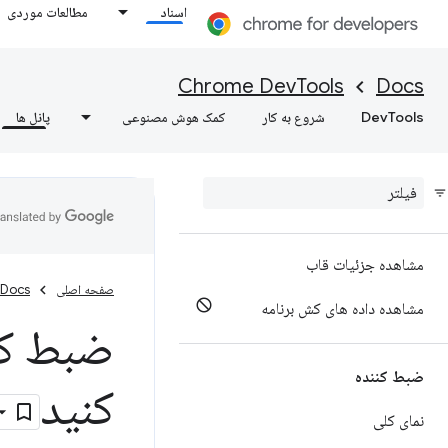
کوکی ها
اسناد
مطالعات موردی
مشاهده داده های کش
Chrome DevTools
Docs
کش کردن به عقب/ جلو را تست کنید
DevTools
شروع به کار
کمک هوش مصنوعی
پانل ها
اشکال زدایی قوانین حدس و گمان
ابزارهای اشکال‌زدایی Web
MCP
اشکال زدایی خدمات پس زمینه
مشاهده جزئیات قاب
صفحه اصلی
Docs
مشاهده داده های کش برنامه
ضبط کنن
ضبط کننده
کنید
نمای کلی