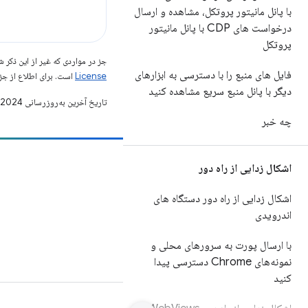
با پانل مانیتور پروتکل، مشاهده و ارسال
درخواست های CDP با پانل مانیتور
پروتکل
جز در مواردی که غیر از این ذک
فایل های منبع را با دسترسی به ابزارهای
License
است. برای اطلاع از جز
دیگر با پانل منبع سریع مشاهده کنید
تاریخ آخرین به‌روزرسانی 2024-01-24 به‌وقت ساعت هماهنگ جهانی.
چه خبر
مشارکت
اشکال زدایی از راه دور
یک اشکال را ثبت کنید
اشکال زدایی از راه دور دستگاه های
مسائل باز را ببینید
اندرویدی
با ارسال پورت به سرورهای محلی و
نمونه‌های Chrome دسترسی پیدا
کنید