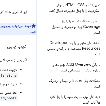
تغییرات در HTML، CSS و جاوا
اسکریپت را با پانل تغییرات دنبال کنید
این اسکرین شات گزی
کدهای استفاده نشده را با پنل
توجه:
می‌توانید
مجموعه بر
Coverage پیدا و تجزیه و تحلیل
کنید.
کنید
نقشه های منبع را با پنل Developer
عیب یابی
Resources مشاهده و بارگیری دستی
کنید
اگر پس از نصب افزون
با پانل CSS Overview، بهبودهای
افزونه فقط د
بالقوه CSS را شناسایی کنید
xtensions
مشکلات پنل Issues را پیدا و برطرف
همیشه پس از 
کنید
خط مشی مدیر 
لایه های وب سایت خود را با پنل لایه
ked_hosts
ها آنالیز کنید