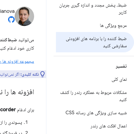
ضبط، پخش مجدد و اندازه گیری جریان
lianova
کاربر
مرجع ویژگی ها
ضبط کننده را با برنامه های افزودنی
می‌توانید
ضبط‌کننده
سفارشی کنید
کاری خود ادغام کنید
مجموعه افزونه ها را
تفسیر
نکته کلیدی:
اگر نمی‌توانید
نمای کلی
افزونه ها را 
مشکلات مربوط به عملکرد رندر را کشف
کنید
برای ادغام
corder
شبیه سازی ویژگی های رسانه CSS
پسوندی را از
اعمال افکت های رندر
در فروشگاه وب Chrome