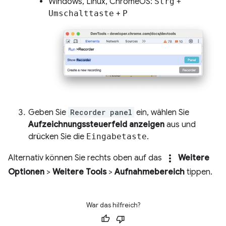
Windows, Linux, ChromeOS:
Strg
+
Umschalttaste
+
P
Geben Sie
Recorder panel
ein, wählen Sie
Aufzeichnungssteuerfeld anzeigen
aus und
drücken Sie die
Eingabetaste
.
more_vert
Alternativ können Sie rechts oben auf das
Weitere
Optionen
>
Weitere Tools
>
Aufnahmebereich
tippen.
War das hilfreich?